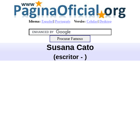
Idioma:
Español
|
Português
Versão:
Celular
|
Desktop
Susana Cato
(escritor - )