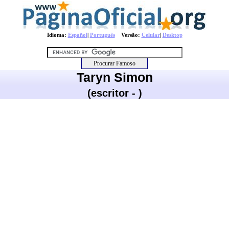
Idioma:
Español
|
Português
Versão:
Celular
|
Desktop
Taryn Simon
(escritor - )