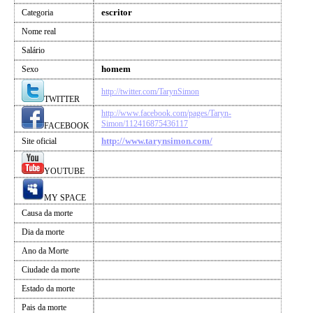
escritor
Categoria
Nome real
Salário
homem
Sexo
http://twitter.com/TarynSimon
TWITTER
http://www.facebook.com/pages/Taryn-
Simon/112416875436117
FACEBOOK
http://www.tarynsimon.com/
Site oficial
YOUTUBE
MY SPACE
Causa da morte
Dia da morte
Ano da Morte
Ciudade da morte
Estado da morte
Pais da morte