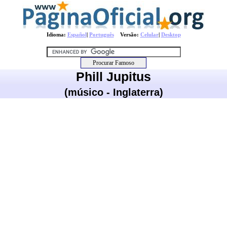
Idioma:
Español
|
Português
Versão:
Celular
|
Desktop
Phill Jupitus
(músico - Inglaterra)