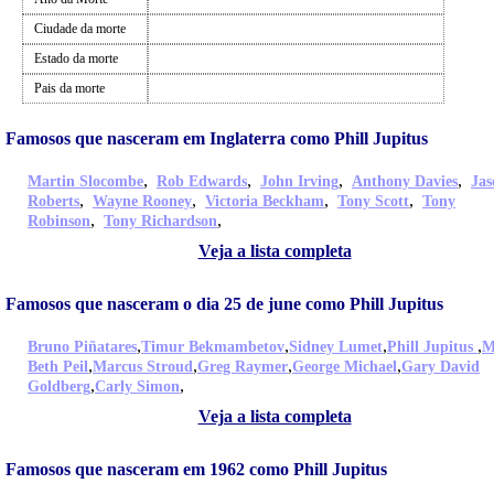
Ciudade da morte
Estado da morte
Pais da morte
Famosos que nasceram em Inglaterra como Phill Jupitus
,
,
,
,
Martin Slocombe
Rob Edwards
John Irving
Anthony Davies
Jas
,
,
,
,
Roberts
Wayne Rooney
Victoria Beckham
Tony Scott
Tony
,
,
Robinson
Tony Richardson
Veja a lista completa
Famosos que nasceram o dia 25 de june como Phill Jupitus
,
,
,
,
Bruno Piñatares
Timur Bekmambetov
Sidney Lumet
Phill Jupitus
M
,
,
,
,
Beth Peil
Marcus Stroud
Greg Raymer
George Michael
Gary David
,
,
Goldberg
Carly Simon
Veja a lista completa
Famosos que nasceram em 1962 como Phill Jupitus