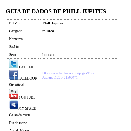
GUIA DE DADOS DE PHILL JUPITUS
Phill Jupitus
NOME
músico
Categoria
Nome real
Salário
homem
Sexo
TWITTER
http://www.facebook.com/pages/Phil-
Jupitus/110314615664714
FACEBOOK
Site oficial
YOUTUBE
MY SPACE
Causa da morte
Dia da morte
Ano da Morte