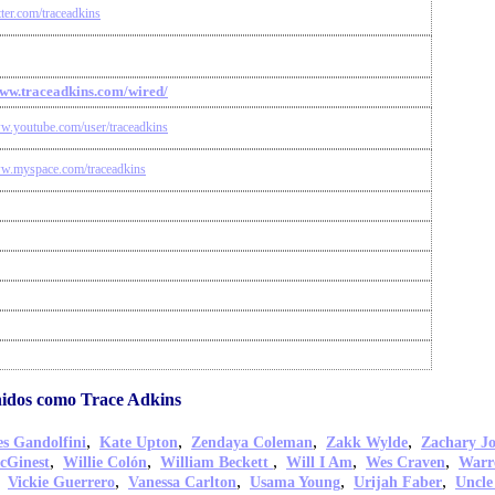
itter.com/traceadkins
www.traceadkins.com/wired/
ww.youtube.com/user/traceadkins
ww.myspace.com/traceadkins
idos como Trace Adkins
,
,
,
,
s Gandolfini
Kate Upton
Zendaya Coleman
Zakk Wylde
Zachary J
,
,
,
,
,
cGinest
Willie Colón
William Beckett
Will I Am
Wes Craven
Warr
,
,
,
,
,
Vickie Guerrero
Vanessa Carlton
Usama Young
Urijah Faber
Uncle