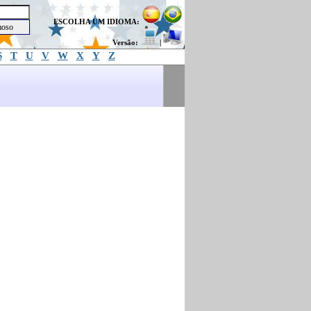
ESCOLHA UM IDIOMA:
Versão:
|
S
T
U
V
W
X
Y
Z