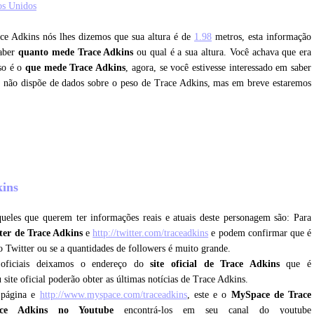
os Unidos
ace Adkins nós lhes dizemos que sua altura é de
1.98
metros, esta informação
saber
quanto mede Trace Adkins
ou qual é a sua altura. Você achava que era
so é o
que mede Trace Adkins
, agora, se você estivesse interessado em saber
e não dispõe de dados sobre o peso de Trace Adkins, mas em breve estaremos
kins
ueles que querem ter informações reais e atuais deste personagem são: Para
tter de Trace Adkins
e
http://twitter.com/traceadkins
e podem confirmar que é
no Twitter ou se a quantidades de followers é muito grande.
 oficiais deixamos o endereço do
site oficial de Trace Adkins
que é
 site oficial poderão obter as últimas notícias de Trace Adkins.
 página e
http://www.myspace.com/traceadkins
, este e o
MySpace de Trace
ace Adkins no Youtube
encontrá-los em seu canal do youtube