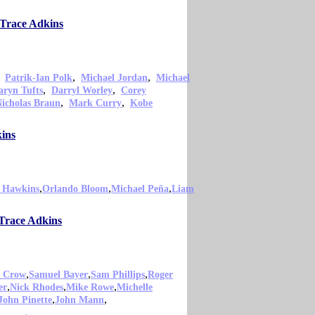
 Trace Adkins
,
,
,
Patrik-Ian Polk
Michael Jordan
Michael
,
,
aryn Tufts
Darryl Worley
Corey
,
,
icholas Braun
Mark Curry
Kobe
kins
,
,
,
 Hawkins
Orlando Bloom
Michael Peña
Liam
 Trace Adkins
,
,
,
l Crow
Samuel Bayer
Sam Phillips
Roger
,
,
,
er
Nick Rhodes
Mike Rowe
Michelle
,
,
John Pinette
John Mann