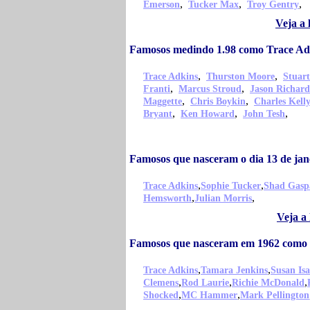
,
,
,
Emerson
Tucker Max
Troy Gentry
Veja a
Famosos medindo 1.98 como Trace Ad
,
,
Trace Adkins
Thurston Moore
Stuar
,
,
Franti
Marcus Stroud
Jason Richard
,
,
Maggette
Chris Boykin
Charles Kell
,
,
,
Bryant
Ken Howard
John Tesh
Famosos que nasceram o dia 13 de ja
,
,
Trace Adkins
Sophie Tucker
Shad Gasp
,
,
Hemsworth
Julian Morris
Veja a
Famosos que nasceram em 1962 como 
,
,
Trace Adkins
Tamara Jenkins
Susan Is
,
,
,
Clemens
Rod Laurie
Richie McDonald
,
,
Shocked
MC Hammer
Mark Pellington