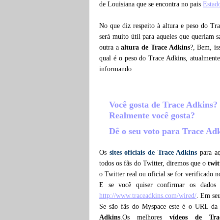
de Louisiana que se encontra no pais
Estad
No que diz respeito à altura e peso do Tr
será muito útil para aqueles que queriam 
outra a
altura de Trace Adkins
?, Bem, is
qual é o peso do Trace Adkins, atualment
informando
Você gosta de Trace Adkins?
Realmente você gosta?
Dê o seu voto para Trace Ad
Os
sites oficiais de Trace Adkins
para aq
todos os fãs do Twitter, diremos que o
twi
o Twitter real ou oficial se for verificado 
E se você quiser confirmar os dados
http://www.traceadkins.com/wired/
. Em seu
Se são fãs do Myspace este é o URL da
Adkins
.Os melhores
vídeos de Tr