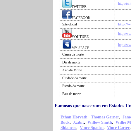
http://tw
TWITTER
FACEBOOK
http://
Site oficial
http://w
YOUTUBE
http://w
MY SPACE
Causa da morte
Dia da morte
Ano da Morte
Ciudade da morte
Estado da morte
Pais da morte
Famosos que nasceram em Estados Un
,
,
Ethan Horvath
Thomas Garner
Jame
,
,
,
Buck
Xzibit
Willow Smith
Willie M
,
,
Shiancoe
Vince Spadea
Vince Carter