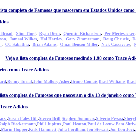
 lista completa de Famosos que nasceram em Estados Unidos como
kins
,
,
,
,
t Broad
Slim Thug
Ryan Diem
Quentin Richardson
Per Mertesacker
,
,
,
,
,
son
Jamaal Wilkes
Hal Hartley
Gary Zimmerman
Doug Christie
D
,
,
,
,
,
y
CC Sabathia
Brian Adams
Omar Benson Miller
Nick Cassavetes
N
Veja a lista completa de Famosos medindo 1.98 como Trace Ad
neiro como Trace Adkins
,
,
,
,
,
ard
Ronny Turiaf
John Mallory Asher
Bruno Coulais
Brad Williams
Brad
 lista completa de Famosos que nasceram o dia 13 de janeiro como
Trace Adkins
,
,
,
,
,
aacs
Susan Fales Hill
Steven Brill
Stephen Sommers
Silverio Pessoa
Shery
,
,
,
,
Ralph Rieckermann
Phill Jupitus
Paul Heaton
Paul de Leeuw
Pam Shriv
,
,
,
,
,
,
Marin Hopper
Kirk Hammett
Julia Fordham
Jon Stewart
Jon Bon Jovi