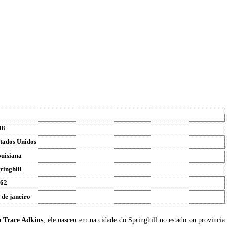
98
tados Unidos
uisiana
ringhill
62
 de janeiro
u
Trace Adkins
, ele nasceu em na cidade do Springhill no estado ou provincia