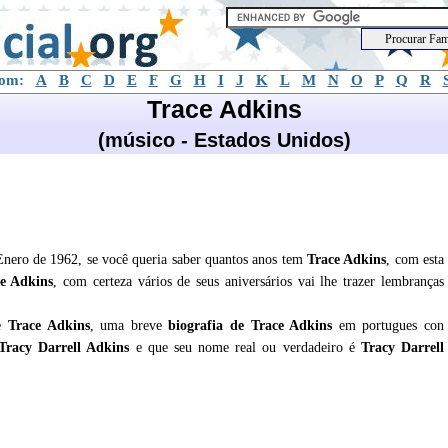
com:
A
B
C
D
E
F
G
H
I
J
K
L
M
N
O
P
Q
R
Trace Adkins
(músico - Estados Unidos)
nero de 1962, se você queria saber quantos anos tem
Trace Adkins
, com esta
e Adkins
, com certeza vários de seus aniversários vai lhe trazer lembranças
re
Trace Adkins
, uma breve
biografia de
Trace Adkins
em portugues con
Tracy Darrell Adkins
e que seu nome real ou verdadeiro é
Tracy Darrell