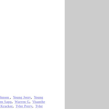
,
,
ohnson
Young Jeezy
Young
,
,
en Sapp
Warren G
Visanthe
,
,
 Kracker
Tyler Perry
Tyler