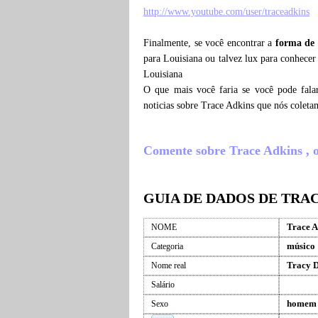
http://www.youtube.com/user/traceadkins
Finalmente, se você encontrar a
forma de 
para Louisiana ou talvez lux para conhecer
Louisiana
O que mais você faria se você pode fala
noticias sobre Trace Adkins que nós colet
Comente sobre Trace Adkins , o 
GUIA DE DADOS DE TRA
Trace A
NOME
músico
Categoria
Tracy D
Nome real
Salário
homem
Sexo