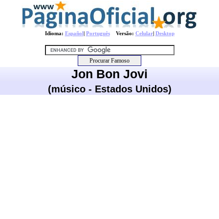
Idioma:
Español
|
Português
Versão:
Celular
|
Desktop
Jon Bon Jovi
(músico - Estados Unidos)