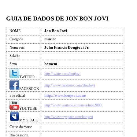
GUIA DE DADOS DE JON BON JOVI
Jon Bon Jovi
NOME
músico
Categoria
John Francis Bongiovi Jr.
Nome real
Salário
homem
Sexo
http://twitter.com/bonjovi
TWITTER
http://www.facebook.com/BonJovi
FACEBOOK
http://www.bonjovi.com/
Site oficial
http://www.youtube.com/user/luco2000
YOUTUBE
http://www.myspace.com/bonjovi
MY SPACE
Causa da morte
Dia da morte