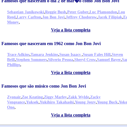
Famosos que nasceram o dia 2 de mar�o como Jon Bon Jovi
,
,
,
,
Sebastian Janikowski
Reggie Bush
Peter Guber
Luc Plamondon
Lou
,
,
,
,
,
Reed
Larry Carlton
Jon Bon Jovi
Jeffrey Chodorow
Jacek Filipiak
E
,
Money
Veja a lista completa
Famosos que nasceram em 1962 como Jon Bon Jovi
,
,
,
,
Trace Adkins
Tamara Jenkins
Susan Isaacs
Susan Fales Hill
Steven
,
,
,
,
,
Brill
Stephen Sommers
Silverio Pessoa
Sheryl Crow
Samuel Bayer
Sa
,
Phillips
Veja a lista completa
Famosos que são músico como Jon Bon Jovi
,
,
,
,
Zyonair
Zoe Keating
Ziggy Marley
Zakk Wylde
Zacky
,
,
,
,
,
Vengeance
Yuksek
Yukihiro Takahashi
Young Jeezy
Young Buck
Yok
,
Ono
Veja a lista completa