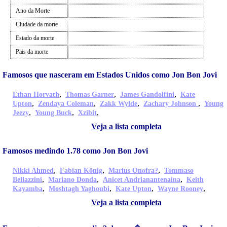
Ano da Morte
Ciudade da morte
Estado da morte
Pais da morte
Famosos que nasceram em Estados Unidos como Jon Bon Jovi
,
,
,
Ethan Horvath
Thomas Garner
James Gandolfini
Kate
,
,
,
,
Upton
Zendaya Coleman
Zakk Wylde
Zachary Johnson
Young
,
,
,
Jeezy
Young Buck
Xzibit
Veja a lista completa
Famosos medindo 1.78 como Jon Bon Jovi
,
,
,
Nikki Ahmed
Fabian König
Marius Onofra?
Tommaso
,
,
,
Bellazzini
Mariano Donda
Anicet Andrianantenaina
Keith
,
,
,
,
Kayamba
Moshtagh Yaghoubi
Kate Upton
Wayne Rooney
Veja a lista completa