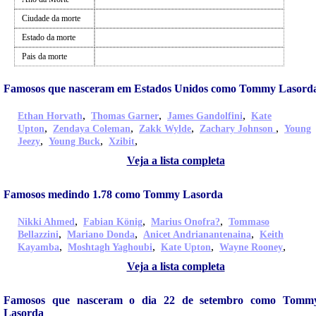
Ciudade da morte
Estado da morte
Pais da morte
Famosos que nasceram em Estados Unidos como Tommy Lasord
,
,
,
Ethan Horvath
Thomas Garner
James Gandolfini
Kate
,
,
,
,
Upton
Zendaya Coleman
Zakk Wylde
Zachary Johnson
Young
,
,
,
Jeezy
Young Buck
Xzibit
Veja a lista completa
Famosos medindo 1.78 como Tommy Lasorda
,
,
,
Nikki Ahmed
Fabian König
Marius Onofra?
Tommaso
,
,
,
Bellazzini
Mariano Donda
Anicet Andrianantenaina
Keith
,
,
,
,
Kayamba
Moshtagh Yaghoubi
Kate Upton
Wayne Rooney
Veja a lista completa
Famosos que nasceram o dia 22 de setembro como Tomm
Lasorda