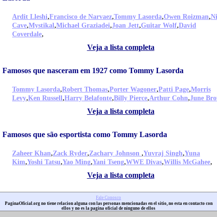
,
,
,
,
Ardit Lleshi
Francisco de Narvaez
Tommy Lasorda
Owen Roizman
N
,
,
,
,
,
Cave
Mystikal
Michael Graziadei
Joan Jett
Guitar Wolf
David
,
Coverdale
Veja a lista completa
Famosos que nasceram em 1927 como Tommy Lasorda
,
,
,
,
Tommy Lasorda
Robert Thomas
Porter Wagoner
Patti Page
Morris
,
,
,
,
,
Levy
Ken Russell
Harry Belafonte
Billy Pierce
Arthur Cohn
June Br
Veja a lista completa
Famosos que são esportista como Tommy Lasorda
,
,
,
,
Zaheer Khan
Zack Ryder
Zachary Johnson
Yuvraj Singh
Yuna
,
,
,
,
,
,
Kim
Yoshi Tatsu
Yao Ming
Yani Tseng
WWE Divas
Willis McGahee
Veja a lista completa
Fale Conosco
PaginaOficial.org no tiene relacion alguna con las personas mencionadas en el sitio, no esta en contacto con
ellos y no es la pagina oficial de ninguno de ellos