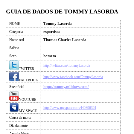
GUIA DE DADOS DE TOMMY LASORDA
Tommy Lasorda
NOME
esportista
Categoria
Thomas Charles Lasorda
Nome real
Salário
homem
Sexo
http://twitter.com/TommyLasorda
TWITTER
http://www.facebook.com/TommyLasorda
FACEBOOK
http://tommy.mlblogs.com/
Site oficial
YOUTUBE
http://www.myspace.com/440896361
MY SPACE
Causa da morte
Dia da morte
Ano da Morte