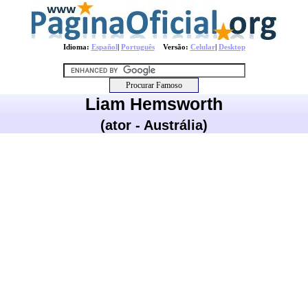
Idioma:
Español
|
Português
Versão:
Celular
|
Desktop
Liam Hemsworth
(ator - Austrália)