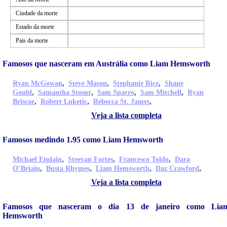
Ciudade da morte
Estado da morte
Pais da morte
Famosos que nasceram em Austrália como Liam Hemsworth
,
,
,
Ryan McGowan
Steve Mason
Stephanie Rice
Shane
,
,
,
,
Gould
Samantha Stosur
Sam Sparro
Sam Mitchell
Ryan
,
,
,
Briscoe
Robert Luketic
Rebecca St. James
Veja a lista completa
Famosos medindo 1.95 como Liam Hemsworth
,
,
,
Michael Etulain
Steevan Fortes
Francesco Toldo
Dara
,
,
,
,
O’Briain
Busta Rhymes
Liam Hemsworth
Daz Crawford
Veja a lista completa
Famosos que nasceram o dia 13 de janeiro como Lia
Hemsworth