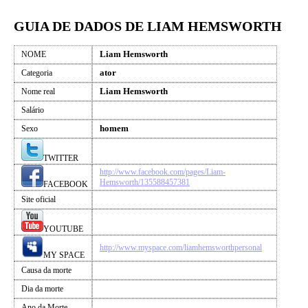
GUIA DE DADOS DE LIAM HEMSWORTH
Liam Hemsworth
NOME
ator
Categoria
Liam Hemsworth
Nome real
Salário
homem
Sexo
TWITTER
http://www.facebook.com/pages/Liam-
Hemsworth/135588457381
FACEBOOK
Site oficial
YOUTUBE
http://www.myspace.com/liamhemsworthpersonal
MY SPACE
Causa da morte
Dia da morte
Ano da Morte