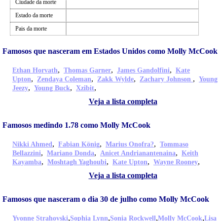
Ciudade da morte
Estado da morte
Pais da morte
Famosos que nasceram em Estados Unidos como Molly McCook
,
,
,
Ethan Horvath
Thomas Garner
James Gandolfini
Kate
,
,
,
,
Upton
Zendaya Coleman
Zakk Wylde
Zachary Johnson
Young
,
,
,
Jeezy
Young Buck
Xzibit
Veja a lista completa
Famosos medindo 1.78 como Molly McCook
,
,
,
Nikki Ahmed
Fabian König
Marius Onofra?
Tommaso
,
,
,
Bellazzini
Mariano Donda
Anicet Andrianantenaina
Keith
,
,
,
,
Kayamba
Moshtagh Yaghoubi
Kate Upton
Wayne Rooney
Veja a lista completa
Famosos que nasceram o dia 30 de julho como Molly McCook
,
,
,
,
Yvonne Strahovski
Sophia Lynn
Sonia Rockwell
Molly McCook
Lisa