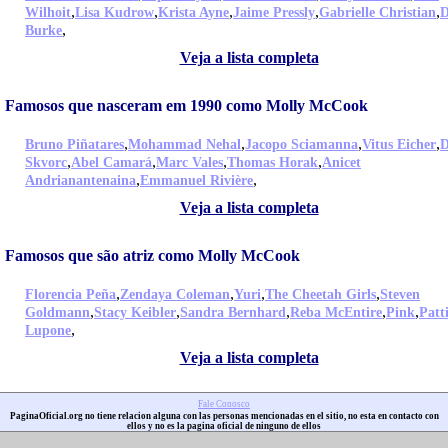
,
,
,
,
,
Wilhoit
Lisa Kudrow
Krista Ayne
Jaime Pressly
Gabrielle Christian
D
,
Burke
Veja a lista completa
Famosos que nasceram em 1990 como Molly McCook
,
,
,
,
Bruno Piñatares
Mohammad Nehal
Jacopo Sciamanna
Vitus Eicher
D
,
,
,
,
Skvorc
Abel Camará
Marc Vales
Thomas Horak
Anicet
,
,
Andrianantenaina
Emmanuel Rivière
Veja a lista completa
Famosos que são atriz como Molly McCook
,
,
,
,
Florencia Peña
Zendaya Coleman
Yuri
The Cheetah Girls
Steven
,
,
,
,
,
Goldmann
Stacy Keibler
Sandra Bernhard
Reba McEntire
Pink
Patt
,
Lupone
Veja a lista completa
Fale Conosco
PaginaOficial.org no tiene relacion alguna con las personas mencionadas en el sitio, no esta en contacto con
ellos y no es la pagina oficial de ninguno de ellos