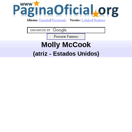
Idioma:
Español
|
Português
Versão:
Celular
|
Desktop
Molly McCook
(atriz - Estados Unidos)