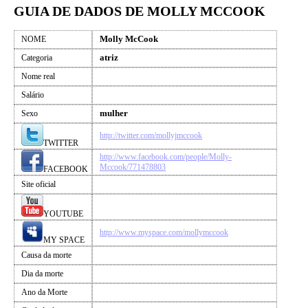
GUIA DE DADOS DE MOLLY MCCOOK
Molly McCook
NOME
atriz
Categoria
Nome real
Salário
mulher
Sexo
http://twitter.com/mollyjmccook
TWITTER
http://www.facebook.com/people/Molly-
Mccook/771478803
FACEBOOK
Site oficial
YOUTUBE
http://www.myspace.com/mollymccook
MY SPACE
Causa da morte
Dia da morte
Ano da Morte