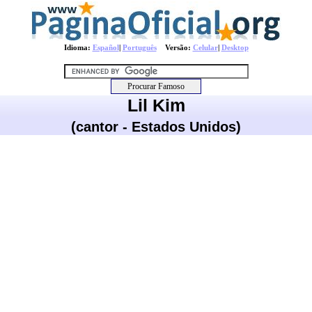
Idioma:
Español
|
Português
Versão:
Celular
|
Desktop
Lil Kim
(cantor - Estados Unidos)