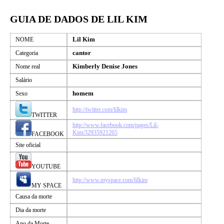
GUIA DE DADOS DE LIL KIM
Lil Kim
NOME
cantor
Categoria
Kimberly Denise Jones
Nome real
Salário
homem
Sexo
http://twitter.com/lilkim
TWITTER
http://www.facebook.com/pages/Lil-
Kim/32935921265
FACEBOOK
Site oficial
YOUTUBE
http://www.myspace.com/lilkim
MY SPACE
Causa da morte
Dia da morte
Ano da Morte