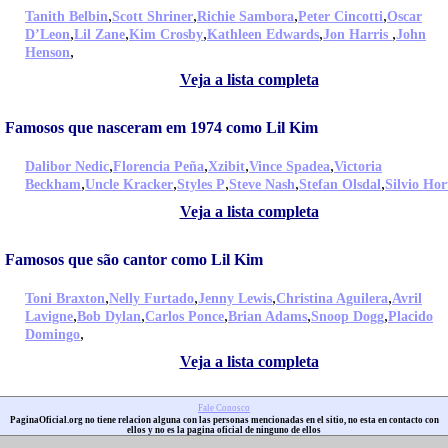
,
,
,
,
Tanith Belbin
Scott Shriner
Richie Sambora
Peter Cincotti
Oscar
,
,
,
,
,
D’Leon
Lil Zane
Kim Crosby
Kathleen Edwards
Jon Harris
John
,
Henson
Veja a lista completa
Famosos que nasceram em 1974 como Lil Kim
,
,
,
,
Dalibor Nedic
Florencia Peña
Xzibit
Vince Spadea
Victoria
,
,
,
,
,
Beckham
Uncle Kracker
Styles P
Steve Nash
Stefan Olsdal
Silvio Hor
Veja a lista completa
Famosos que são cantor como Lil Kim
,
,
,
,
Toni Braxton
Nelly Furtado
Jenny Lewis
Christina Aguilera
Avril
,
,
,
,
,
Lavigne
Bob Dylan
Carlos Ponce
Brian Adams
Snoop Dogg
Placido
,
Domingo
Veja a lista completa
Fale Conosco
PaginaOficial.org no tiene relacion alguna con las personas mencionadas en el sitio, no esta en contacto con
ellos y no es la pagina oficial de ninguno de ellos