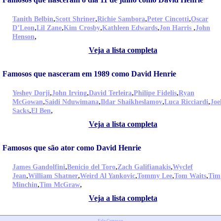
,
,
,
,
Tanith Belbin
Scott Shriner
Richie Sambora
Peter Cincotti
Oscar
,
,
,
,
,
D’Leon
Lil Zane
Kim Crosby
Kathleen Edwards
Jon Harris
John
,
Henson
Veja a lista completa
Famosos que nasceram em 1989 como David Henrie
,
,
,
,
Yeshey Dorji
John Irving
David Terleira
Philipe Fidelis
Ryan
,
,
,
,
McGowan
Saidi Nduwimana
Ildar Shaikheslamov
Luca Ricciardi
Joe
,
,
Sacks
El Ben
Veja a lista completa
Famosos que são ator como David Henrie
,
,
,
James Gandolfini
Benicio del Toro
Zach Galifianakis
Wyclef
,
,
,
,
,
Jean
William Shatner
Weird Al Yankovic
Tommy Lee
Tom Waits
Tim
,
,
Minchin
Tim McGraw
Veja a lista completa