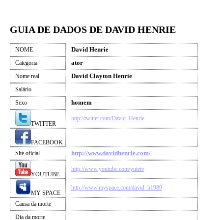
GUIA DE DADOS DE DAVID HENRIE
David Henrie
NOME
ator
Categoria
David Clayton Henrie
Nome real
Salário
homem
Sexo
http://twitter.com/David_Henrie
TWITTER
FACEBOOK
http://www.davidhenrie.com/
Site oficial
http://www.youtube.com/yutetv
YOUTUBE
http://www.myspace.com/david_h1989
MY SPACE
Causa da morte
Dia da morte