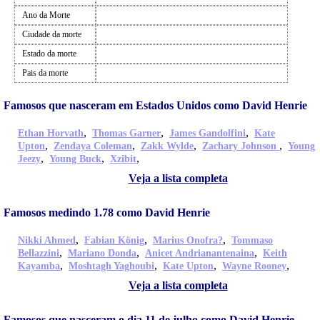
Ano da Morte
Ciudade da morte
Estado da morte
Pais da morte
Famosos que nasceram em Estados Unidos como David Henrie
,
,
,
Ethan Horvath
Thomas Garner
James Gandolfini
Kate
,
,
,
,
Upton
Zendaya Coleman
Zakk Wylde
Zachary Johnson
Young
,
,
,
Jeezy
Young Buck
Xzibit
Veja a lista completa
Famosos medindo 1.78 como David Henrie
,
,
,
Nikki Ahmed
Fabian König
Marius Onofra?
Tommaso
,
,
,
Bellazzini
Mariano Donda
Anicet Andrianantenaina
Keith
,
,
,
,
Kayamba
Moshtagh Yaghoubi
Kate Upton
Wayne Rooney
Veja a lista completa
Famosos que nasceram o dia 11 de julho como David Henrie