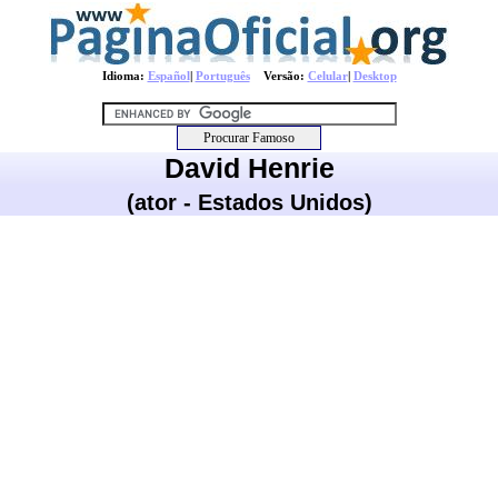
Idioma:
Español
|
Português
Versão:
Celular
|
Desktop
David Henrie
(ator - Estados Unidos)