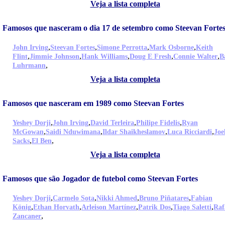
Veja a lista completa
Famosos que nasceram o dia 17 de setembro como Steevan Forte
,
,
,
,
John Irving
Steevan Fortes
Simone Perrotta
Mark Osborne
Keith
,
,
,
,
,
Flint
Jimmie Johnson
Hank Williams
Doug E Fresh
Connie Walter
B
,
Luhrmann
Veja a lista completa
Famosos que nasceram em 1989 como Steevan Fortes
,
,
,
,
Yeshey Dorji
John Irving
David Terleira
Philipe Fidelis
Ryan
,
,
,
,
McGowan
Saidi Nduwimana
Ildar Shaikheslamov
Luca Ricciardi
Joe
,
,
Sacks
El Ben
Veja a lista completa
Famosos que são Jogador de futebol como Steevan Fortes
,
,
,
,
Yeshey Dorji
Carmelo Sota
Nikki Ahmed
Bruno Piñatares
Fabian
,
,
,
,
,
König
Ethan Horvath
Arleison Martínez
Patrik Dos
Tiago Saletti
Raf
,
Zancaner