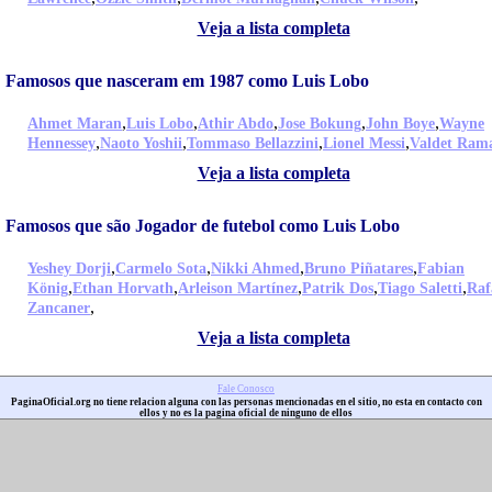
Veja a lista completa
Famosos que nasceram em 1987 como Luis Lobo
,
,
,
,
,
Ahmet Maran
Luis Lobo
Athir Abdo
Jose Bokung
John Boye
Wayne
,
,
,
,
Hennessey
Naoto Yoshii
Tommaso Bellazzini
Lionel Messi
Valdet Ram
Veja a lista completa
Famosos que são Jogador de futebol como Luis Lobo
,
,
,
,
Yeshey Dorji
Carmelo Sota
Nikki Ahmed
Bruno Piñatares
Fabian
,
,
,
,
,
König
Ethan Horvath
Arleison Martínez
Patrik Dos
Tiago Saletti
Raf
,
Zancaner
Veja a lista completa
Fale Conosco
PaginaOficial.org no tiene relacion alguna con las personas mencionadas en el sitio, no esta en contacto con
ellos y no es la pagina oficial de ninguno de ellos