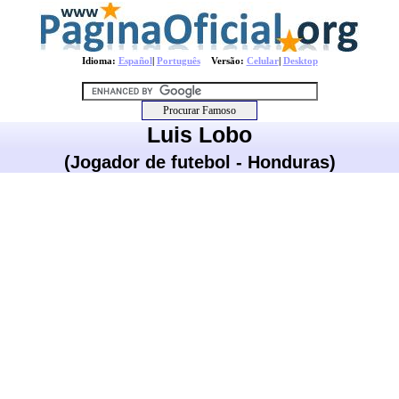
Idioma:
Español
|
Português
Versão:
Celular
|
Desktop
Luis Lobo
(Jogador de futebol - Honduras)