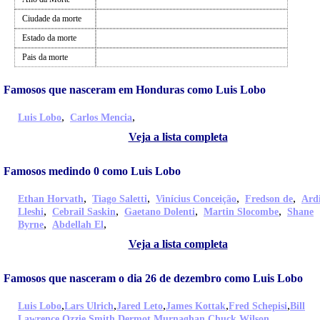
Ciudade da morte
Estado da morte
Pais da morte
Famosos que nasceram em Honduras como Luis Lobo
,
,
Luis Lobo
Carlos Mencia
Veja a lista completa
Famosos medindo 0 como Luis Lobo
,
,
,
,
Ethan Horvath
Tiago Saletti
Vinícius Conceição
Fredson de
Ard
,
,
,
,
Lleshi
Cebrail Saskin
Gaetano Dolenti
Martin Slocombe
Shane
,
,
Byrne
Abdellah El
Veja a lista completa
Famosos que nasceram o dia 26 de dezembro como Luis Lobo
,
,
,
,
,
Luis Lobo
Lars Ulrich
Jared Leto
James Kottak
Fred Schepisi
Bill
,
,
,
,
Lawrence
Ozzie Smith
Dermot Murnaghan
Chuck Wilson