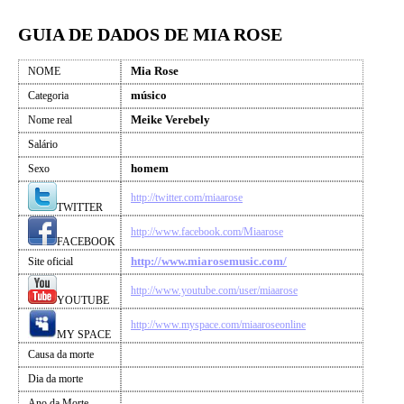
GUIA DE DADOS DE MIA ROSE
Mia Rose
NOME
músico
Categoria
Meike Verebely
Nome real
Salário
homem
Sexo
http://twitter.com/miaarose
TWITTER
http://www.facebook.com/Miaarose
FACEBOOK
http://www.miarosemusic.com/
Site oficial
http://www.youtube.com/user/miaarose
YOUTUBE
http://www.myspace.com/miaaroseonline
MY SPACE
Causa da morte
Dia da morte
Ano da Morte