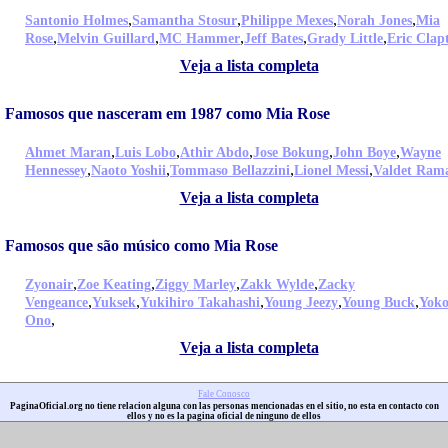
,
,
,
,
Santonio Holmes
Samantha Stosur
Philippe Mexes
Norah Jones
Mia
,
,
,
,
,
Rose
Melvin Guillard
MC Hammer
Jeff Bates
Grady Little
Eric Clap
Veja a lista completa
Famosos que nasceram em 1987 como Mia Rose
,
,
,
,
,
Ahmet Maran
Luis Lobo
Athir Abdo
Jose Bokung
John Boye
Wayne
,
,
,
,
Hennessey
Naoto Yoshii
Tommaso Bellazzini
Lionel Messi
Valdet Ram
Veja a lista completa
Famosos que são músico como Mia Rose
,
,
,
,
Zyonair
Zoe Keating
Ziggy Marley
Zakk Wylde
Zacky
,
,
,
,
,
Vengeance
Yuksek
Yukihiro Takahashi
Young Jeezy
Young Buck
Yok
,
Ono
Veja a lista completa
Fale Conosco
PaginaOficial.org no tiene relacion alguna con las personas mencionadas en el sitio, no esta en contacto con
ellos y no es la pagina oficial de ninguno de ellos