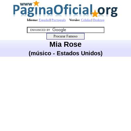
Idioma:
Español
|
Português
Versão:
Celular
|
Desktop
Mia Rose
(músico - Estados Unidos)