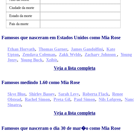
Ciudade da morte
Estado da morte
Pais da morte
Famosos que nasceram em Estados Unidos como Mia Rose
,
,
,
Ethan Horvath
Thomas Garner
James Gandolfini
Kate
,
,
,
,
Upton
Zendaya Coleman
Zakk Wylde
Zachary Johnson
Young
,
,
,
Jeezy
Young Buck
Xzibit
Veja a lista completa
Famosos medindo 1.60 como Mia Rose
,
,
,
,
Skye Blue
Shirley Bassey
Sarah Levy
Roberta Flack
Renee
,
,
,
,
,
Olstead
Rachel Simon
Preta Gil
Paul Simon
Nils Lofgren
Nanc
,
Sinatra
Veja a lista completa
Famosos que nasceram o dia 30 de mar�o como Mia Rose