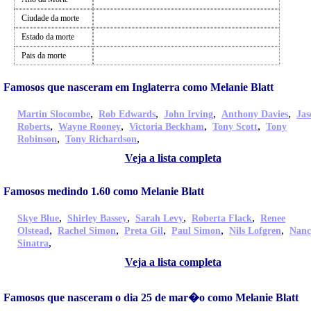
Ciudade da morte
Estado da morte
Pais da morte
Famosos que nasceram em Inglaterra como Melanie Blatt
,
,
,
,
Martin Slocombe
Rob Edwards
John Irving
Anthony Davies
Jas
,
,
,
,
Roberts
Wayne Rooney
Victoria Beckham
Tony Scott
Tony
,
,
Robinson
Tony Richardson
Veja a lista completa
Famosos medindo 1.60 como Melanie Blatt
,
,
,
,
Skye Blue
Shirley Bassey
Sarah Levy
Roberta Flack
Renee
,
,
,
,
,
Olstead
Rachel Simon
Preta Gil
Paul Simon
Nils Lofgren
Nanc
,
Sinatra
Veja a lista completa
Famosos que nasceram o dia 25 de mar�o como Melanie Blatt