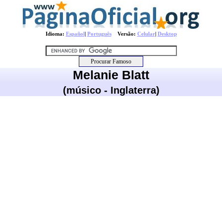
Idioma:
Español
|
Português
Versão:
Celular
|
Desktop
Melanie Blatt
(músico - Inglaterra)