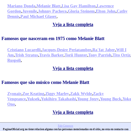
,
,
,
Mariano Donda
Melanie Blatt
Lisa Gay Hamilton
Lawrence
,
,
,
,
,
Gordon
Juvenile
Johnny Pacheco
Gloria Steinem
Elton John
Cathy
,
,
Dennis
Paul Michael Glaser
Veja a lista completa
Famosos que nasceram em 1975 como Melanie Blatt
,
,
,
Cristiano Lucarelli
Jacques-Desire Periatambee
Ra´fat Jaber
Will I
,
,
,
,
,
Am
Trish Stratus
Travis Barker
Torii Hunter
Tony Parrish
Tito Ortiz
,
Ruspoli
Veja a lista completa
Famosos que são músico como Melanie Blatt
,
,
,
,
Zyonair
Zoe Keating
Ziggy Marley
Zakk Wylde
Zacky
,
,
,
,
,
Vengeance
Yuksek
Yukihiro Takahashi
Young Jeezy
Young Buck
Yok
,
Ono
Veja a lista completa
Fale Conosco
PaginaOficial.org no tiene relacion alguna con las personas mencionadas en el sitio, no esta en contacto con