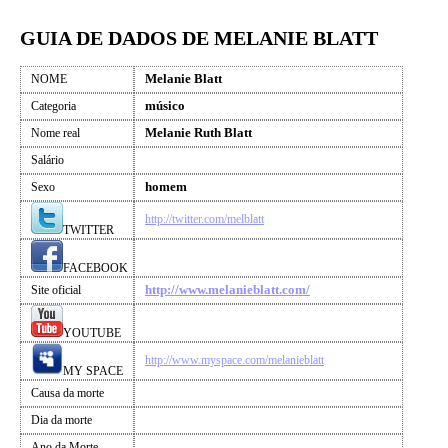
GUIA DE DADOS DE MELANIE BLATT
Melanie Blatt
NOME
músico
Categoria
Melanie Ruth Blatt
Nome real
Salário
homem
Sexo
http://twitter.com/melblatt
TWITTER
FACEBOOK
http://www.melanieblatt.com/
Site oficial
YOUTUBE
http://www.myspace.com/melanieblatt
MY SPACE
Causa da morte
Dia da morte
Ano da Morte