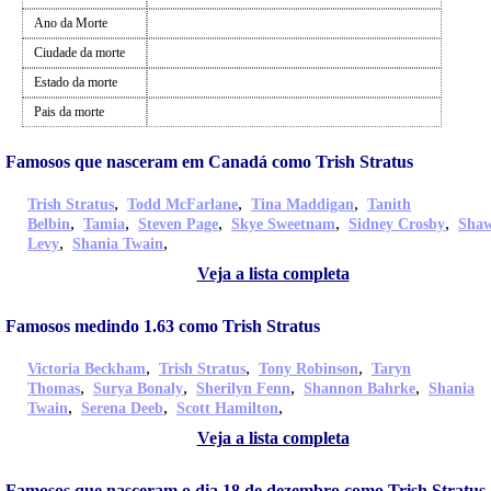
Ano da Morte
Ciudade da morte
Estado da morte
Pais da morte
Famosos que nasceram em Canadá como Trish Stratus
,
,
,
Trish Stratus
Todd McFarlane
Tina Maddigan
Tanith
,
,
,
,
,
Belbin
Tamia
Steven Page
Skye Sweetnam
Sidney Crosby
Sha
,
,
Levy
Shania Twain
Veja a lista completa
Famosos medindo 1.63 como Trish Stratus
,
,
,
Victoria Beckham
Trish Stratus
Tony Robinson
Taryn
,
,
,
,
Thomas
Surya Bonaly
Sherilyn Fenn
Shannon Bahrke
Shania
,
,
,
Twain
Serena Deeb
Scott Hamilton
Veja a lista completa
Famosos que nasceram o dia 18 de dezembro como Trish Stratus