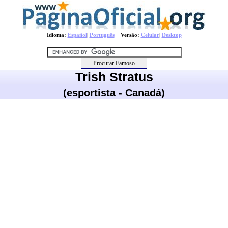
Idioma:
Español
|
Português
Versão:
Celular
|
Desktop
Trish Stratus
(esportista - Canadá)