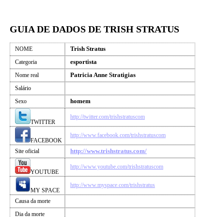
GUIA DE DADOS DE TRISH STRATUS
Trish Stratus
NOME
esportista
Categoria
Patricia Anne Stratigias
Nome real
Salário
homem
Sexo
http://twitter.com/trishstratuscom
TWITTER
http://www.facebook.com/trishstratuscom
FACEBOOK
http://www.trishstratus.com/
Site oficial
http://www.youtube.com/trishstratuscom
YOUTUBE
http://www.myspace.com/trishstratus
MY SPACE
Causa da morte
Dia da morte