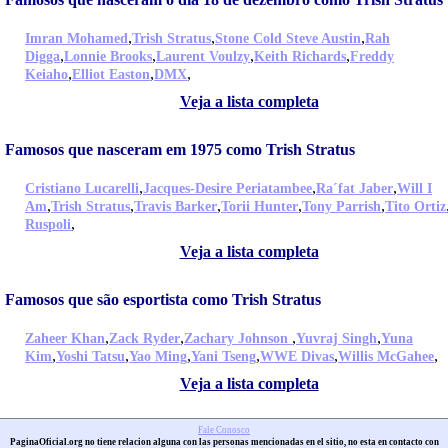
,
,
,
Imran Mohamed
Trish Stratus
Stone Cold Steve Austin
Rah
,
,
,
,
Digga
Lonnie Brooks
Laurent Voulzy
Keith Richards
Freddy
,
,
,
Keiaho
Elliot Easton
DMX
Veja a lista completa
Famosos que nasceram em 1975 como Trish Stratus
,
,
,
Cristiano Lucarelli
Jacques-Desire Periatambee
Ra´fat Jaber
Will I
,
,
,
,
,
Am
Trish Stratus
Travis Barker
Torii Hunter
Tony Parrish
Tito Ortiz
,
Ruspoli
Veja a lista completa
Famosos que são esportista como Trish Stratus
,
,
,
,
Zaheer Khan
Zack Ryder
Zachary Johnson
Yuvraj Singh
Yuna
,
,
,
,
,
,
Kim
Yoshi Tatsu
Yao Ming
Yani Tseng
WWE Divas
Willis McGahee
Veja a lista completa
Fale Conosco
PaginaOficial.org no tiene relacion alguna con las personas mencionadas en el sitio, no esta en contacto con