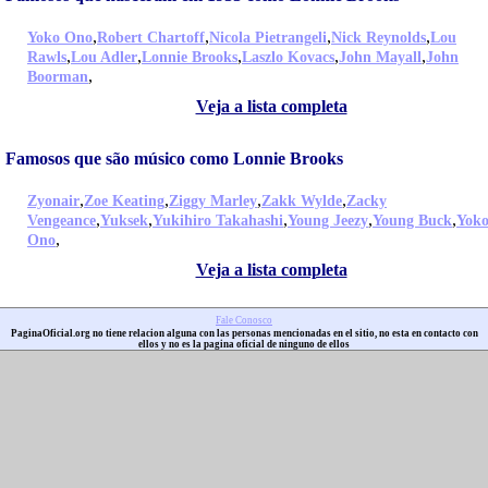
,
,
,
,
Yoko Ono
Robert Chartoff
Nicola Pietrangeli
Nick Reynolds
Lou
,
,
,
,
,
Rawls
Lou Adler
Lonnie Brooks
Laszlo Kovacs
John Mayall
John
,
Boorman
Veja a lista completa
Famosos que são músico como Lonnie Brooks
,
,
,
,
Zyonair
Zoe Keating
Ziggy Marley
Zakk Wylde
Zacky
,
,
,
,
,
Vengeance
Yuksek
Yukihiro Takahashi
Young Jeezy
Young Buck
Yok
,
Ono
Veja a lista completa
Fale Conosco
PaginaOficial.org no tiene relacion alguna con las personas mencionadas en el sitio, no esta en contacto con
ellos y no es la pagina oficial de ninguno de ellos