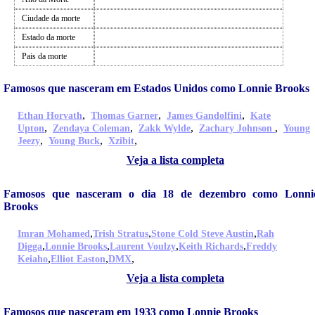
Ciudade da morte
Estado da morte
Pais da morte
Famosos que nasceram em Estados Unidos como Lonnie Brooks
,
,
,
Ethan Horvath
Thomas Garner
James Gandolfini
Kate
,
,
,
,
Upton
Zendaya Coleman
Zakk Wylde
Zachary Johnson
Young
,
,
,
Jeezy
Young Buck
Xzibit
Veja a lista completa
Famosos que nasceram o dia 18 de dezembro como Lonni
Brooks
,
,
,
Imran Mohamed
Trish Stratus
Stone Cold Steve Austin
Rah
,
,
,
,
Digga
Lonnie Brooks
Laurent Voulzy
Keith Richards
Freddy
,
,
,
Keiaho
Elliot Easton
DMX
Veja a lista completa
Famosos que nasceram em 1933 como Lonnie Brooks