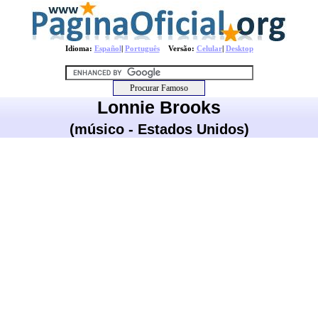
Idioma:
Español
|
Português
Versão:
Celular
|
Desktop
Lonnie Brooks
(músico - Estados Unidos)