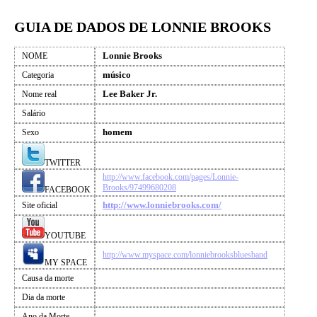
GUIA DE DADOS DE LONNIE BROOKS
Lonnie Brooks
NOME
músico
Categoria
Lee Baker Jr.
Nome real
Salário
homem
Sexo
TWITTER
http://www.facebook.com/pages/Lonnie-
Brooks/97499680208
FACEBOOK
http://www.lonniebrooks.com/
Site oficial
YOUTUBE
http://www.myspace.com/lonniebrooksbluesband
MY SPACE
Causa da morte
Dia da morte
Ano da Morte