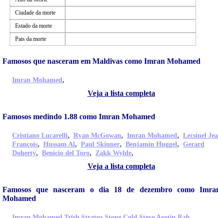
Ciudade da morte
Estado da morte
Pais da morte
Famosos que nasceram em Maldivas como Imran Mohamed
,
Imran Mohamed
Veja a lista completa
Famosos medindo 1.88 como Imran Mohamed
,
,
,
Cristiano Lucarelli
Ryan McGowan
Imran Mohamed
Lecsinel Je
,
,
,
,
François
Hussam Al
Paul Skinner
Benjamin Huggel
Gerard
,
,
,
Doherty
Benicio del Toro
Zakk Wylde
Veja a lista completa
Famosos que nasceram o dia 18 de dezembro como Imra
Mohamed
,
,
,
Imran Mohamed
Trish Stratus
Stone Cold Steve Austin
Rah