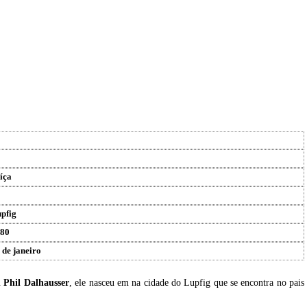
íça
pfig
80
 de janeiro
u
Phil Dalhausser
, ele nasceu em na cidade do Lupfig que se encontra no pais