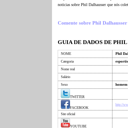
noticias sobre Phil Dalhausser que nós co
Comente sobre Phil Dalhausser , 
GUIA DE DADOS DE PHI
Phil Da
NOME
esportis
Categoria
Nome real
Salário
homem
Sexo
TWITTER
http://w
FACEBOOK
Site oficial
YOUTUBE