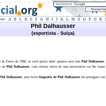
com:
A
B
C
D
E
F
G
H
I
J
K
L
M
N
O
P
Q
R
Phil Dalhausser
(esportista - Suíça)
26 de Enero de 1980, se você queria saber quantos anos tem
Phil Dalhausser
,
de de
Phil Dalhausser
, com certeza vários de seus aniversários vai lhe trazer
Phil Dalhausser
, uma breve
biografia de
Phil Dalhausser
em portugues con