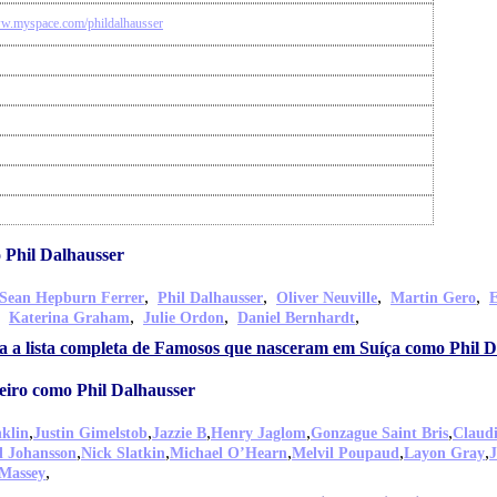
ww.myspace.com/phildalhausser
 Phil Dalhausser
,
,
,
,
Sean Hepburn Ferrer
Phil Dalhausser
Oliver Neuville
Martin Gero
E
,
,
,
,
Katerina Graham
Julie Ordon
Daniel Bernhardt
a a lista completa de Famosos que nasceram em Suíça como Phil D
eiro como Phil Dalhausser
,
,
,
,
,
klin
Justin Gimelstob
Jazzie B
Henry Jaglom
Gonzague Saint Bris
Claud
,
,
,
,
,
l Johansson
Nick Slatkin
Michael O’Hearn
Melvil Poupaud
Layon Gray
J
,
 Massey