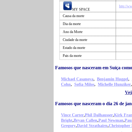
http://w
MY SPACE
Causa da morte
Dia da morte
Ano da Morte
Ciudade da morte
Estado da morte
Pais da morte
Famosos que nasceram em Suíça como
,
,
Michael Casanova
Benjamin Huggel
,
,
Cohn
Sofia Milos
Michelle Hunziker
Vej
Famosos que nasceram o dia 26 de jan
,
,
Vince Carter
Phil Dalhausser
Kirk Fran
,
,
,
Bright
Bryan Callen
Paul Newman
Pau
,
,
Gregory
David Strathairn
Christopher