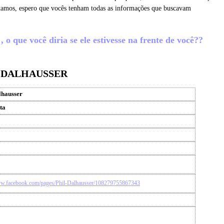
letamos, espero que vocês tenham todas as informações que buscavam
o que você diria se ele estivesse na frente de você??
L DALHAUSSER
lhausser
ta
ww.facebook.com/pages/Phil-Dalhausser/108279755867343