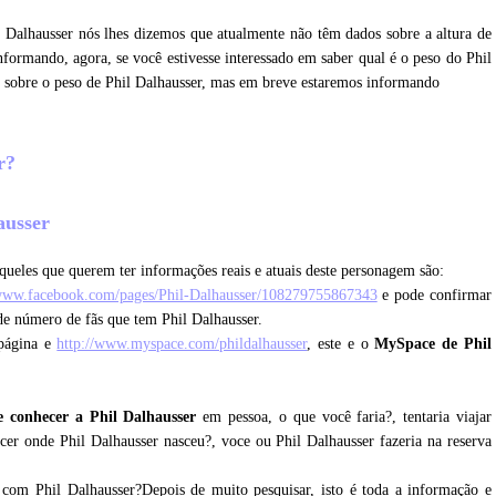
l Dalhausser nós lhes dizemos que atualmente não têm dados sobre a altura de
formando, agora, se você estivesse interessado em saber qual é o peso do Phil
s sobre o peso de Phil Dalhausser, mas em breve estaremos informando
er?
hausser
queles que querem ter informações reais e atuais deste personagem são:
/www.facebook.com/pages/Phil-Dalhausser/108279755867343
e pode confirmar
nde número de fãs que tem Phil Dalhausser.
página e
http://www.myspace.com/phildalhausser
, este e o
MySpace de Phil
 conhecer a Phil Dalhausser
em pessoa, o que você faria?, tentaria viajar
cer onde Phil Dalhausser nasceu?, voce ou Phil Dalhausser fazeria na reserva
 com Phil Dalhausser?Depois de muito pesquisar, isto é toda a informação e