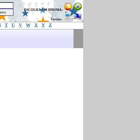
ESCOLHA UM IDIOMA:
Versão:
|
S
T
U
V
W
X
Y
Z