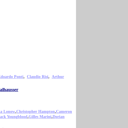
,
,
doardo Ponti
Claudio Risi
Arthur
alhausser
,
,
ia Lonow
Christopher Hampton
Cameron
,
,
ack Youngblood
Gilles Marini
Dorian