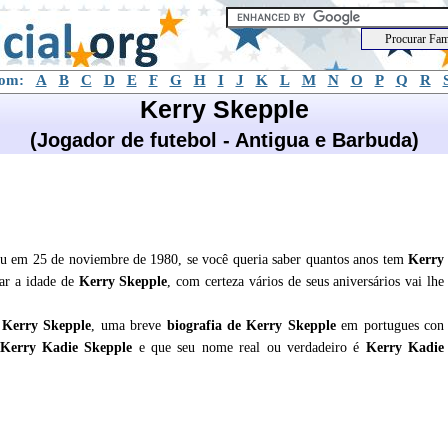
com:
A
B
C
D
E
F
G
H
I
J
K
L
M
N
O
P
Q
R
Kerry Skepple
(Jogador de futebol - Antigua e Barbuda)
eu em 25 de noviembre de 1980, se você queria saber quantos anos tem
Kerry
lar a idade de
Kerry Skepple
, com certeza vários de seus aniversários vai lhe
e
Kerry Skepple
, uma breve
biografia de
Kerry Skepple
em portugues con
 Kerry Kadie Skepple
e que seu nome real ou verdadeiro é
Kerry Kadie