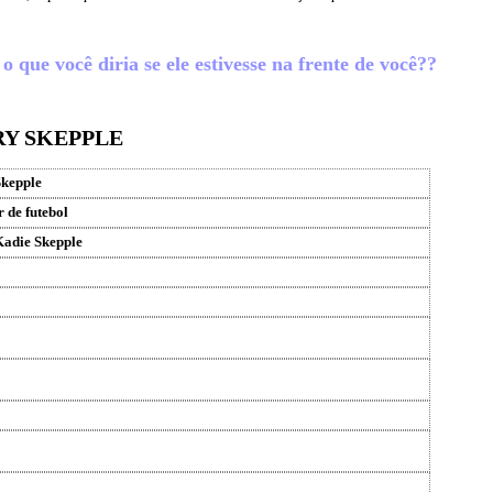
 que você diria se ele estivesse na frente de você??
RY SKEPPLE
Skepple
 de futebol
adie Skepple