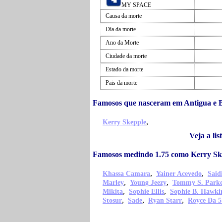
MY SPACE
Causa da morte
Dia da morte
Ano da Morte
Ciudade da morte
Estado da morte
Pais da morte
Famosos que nasceram em Antigua e 
,
Kerry Skepple
Veja a li
Famosos medindo 1.75 como Kerry Sk
,
,
Khassa Camara
Yainer Acevedo
Sai
,
,
Marley
Young Jeezy
Tommy S. Park
,
,
Mikita
Sophie Ellis
Sophie B. Hawki
,
,
,
Stosur
Sade
Ryan Starr
Royce Da 5