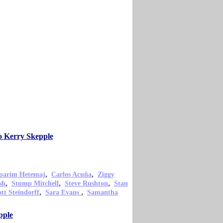
o Kerry Skepple
,
,
parim Hetemaj
Carlos Acuña
Ziggy
,
,
,
sh
Stump Mitchell
Steve Rushton
Stan
,
,
ott Steindorff
Sara Evans
Samantha
pple