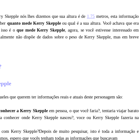
rry Skepple nós lhes dizemos que sua altura é de
1.75
metros, esta informação
aber
quanto mede Kerry Skepple
ou qual é a sua altura. Você achava que era
 isso é o
que mede Kerry Skepple
, agora, se você estivesse interessado em
tualmente não dispõe de dados sobre o peso de Kerry Skepple, mas em breve
e?
epple
ueles que querem ter informações reais e atuais deste personagem são:
conhecer a Kerry Skepple
em pessoa, o que você faria?, tentaria viajar barato
ra conhecer onde Kerry Skepple nasceu?, voce ou Kerry Skepple fazeria na
r com Kerry Skepple?Depois de muito pesquisar, isto é toda a informação e
tamos, espero que vocês tenham todas as informações que buscavam