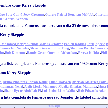
ovembro como Kerry Skepple
,
,
,
,
,
dge
Paty Cantú
Joey Chestnut
Giorgio Faletti
Donovan McNabb
Charlain
,
,
tt
Charles Kennedy
ista completa de Famosos que nasceram o dia 25 de novembro com
Kerry Skepple
,
,
,
,
,
n Mohamed
Kerry Skepple
Marius Onofra?
Fabien Raddas
Tariq Spezie
B
,
,
,
,
homas Ian Nicholas
Steven Gerrard
Slim Thug
Shannon Bahrke
Seneca 
,
,
,
,
,
cho
Rob Kimmons
Randy Orton
Quentin Richardson
Preeya Kalidas
Phil
ja a lista completa de Famosos que nasceram em 1980 como Kerry
como Kerry Skepple
,
,
,
,
,
d
Bruno Piñatares
Fabian König
Ethan Horvath
Arleison Martínez
Patri
,
,
,
,
hammad Nehal
Ardit Lleshi
Mohamed Mbalia
Kristian Maslanka
Musa B
,
,
,
,
,
,
ain
Shane Byrne
Abdellah El
Luis Lobo
Liam Walker
Rob Edwards
Adan 
 a lista completa de Famosos que são Jogador de futebol como Ke
Fale Conosco