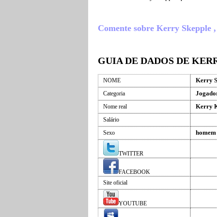
Comente sobre Kerry Skepple , o
GUIA DE DADOS DE KER
Kerry 
NOME
Jogador
Categoria
Kerry K
Nome real
Salário
homem
Sexo
TWITTER
FACEBOOK
Site oficial
YOUTUBE