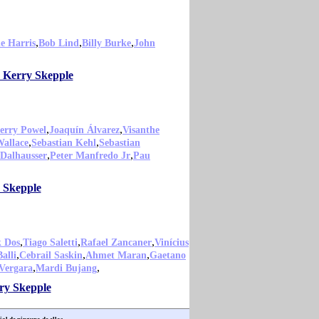
,
,
,
e Harris
Bob Lind
Billy Burke
John
o Kerry Skepple
,
,
erry Powel
Joaquín Álvarez
Visanthe
,
,
Wallace
Sebastian Kehl
Sebastian
,
,
 Dalhausser
Peter Manfredo Jr
Pau
 Skepple
,
,
,
k Dos
Tiago Saletti
Rafael Zancaner
Vinícius
,
,
,
alli
Cebrail Saskin
Ahmet Maran
Gaetano
,
,
Vergara
Mardi Bujang
rry Skepple