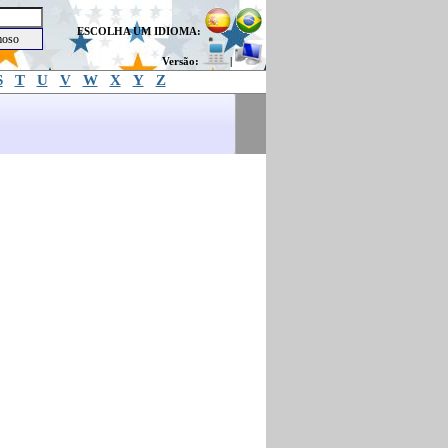
ESCOLHA UM IDIOMA:
Versão:
|
S
T
U
V
W
X
Y
Z