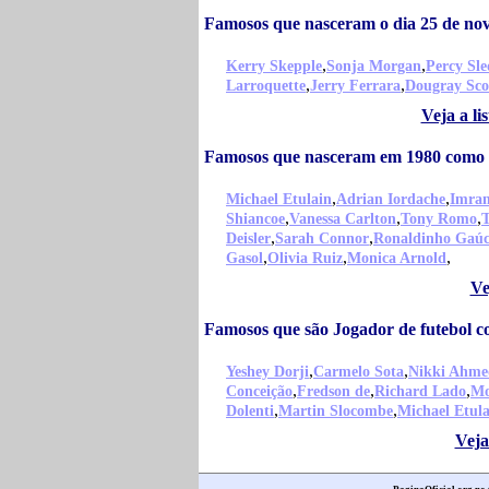
Famosos que nasceram o dia 25 de n
,
,
Kerry Skepple
Sonja Morgan
Percy Sle
,
,
Larroquette
Jerry Ferrara
Dougray Sco
Veja a l
Famosos que nasceram em 1980 como 
,
,
Michael Etulain
Adrian Iordache
Imra
,
,
,
Shiancoe
Vanessa Carlton
Tony Romo
T
,
,
Deisler
Sarah Connor
Ronaldinho Gaú
,
,
,
Gasol
Olivia Ruiz
Monica Arnold
Ve
Famosos que são Jogador de futebol 
,
,
Yeshey Dorji
Carmelo Sota
Nikki Ahme
,
,
,
Conceição
Fredson de
Richard Lado
Mo
,
,
Dolenti
Martin Slocombe
Michael Etul
Veja