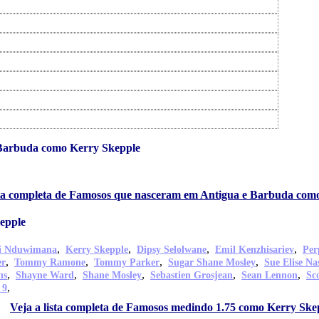
Barbuda como Kerry Skepple
sta completa de Famosos que nasceram em Antigua e Barbuda com
epple
,
,
,
,
di Nduwimana
Kerry Skepple
Dipsy Selolwane
Emil Kenzhisariev
Per
,
,
,
,
er
Tommy Ramone
Tommy Parker
Sugar Shane Mosley
Sue Elise Na
,
,
,
,
,
ns
Shayne Ward
Shane Mosley
Sebastien Grosjean
Sean Lennon
Sc
,
 9
Veja a lista completa de Famosos medindo 1.75 como Kerry Ske