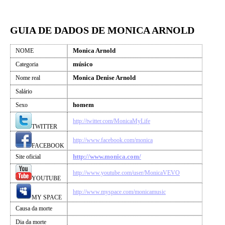
GUIA DE DADOS DE MONICA ARNOLD
Monica Arnold
NOME
músico
Categoria
Monica Denise Arnold
Nome real
Salário
homem
Sexo
http://twitter.com/MonicaMyLife
TWITTER
http://www.facebook.com/monica
FACEBOOK
http://www.monica.com/
Site oficial
http://www.youtube.com/user/MonicaVEVO
YOUTUBE
http://www.myspace.com/monicamusic
MY SPACE
Causa da morte
Dia da morte