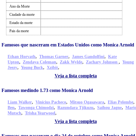
Ano da Morte
Ciudade da morte
Estado da morte
Pais da morte
Famosos que nasceram em Estados Unidos como Monica Arnold
,
,
,
Ethan Horvath
Thomas Garner
James Gandolfini
Kate
,
,
,
,
Upton
Zendaya Coleman
Zakk Wylde
Zachary Johnson
Young
,
,
,
Jeezy
Young Buck
Xzibit
Veja a lista completa
Famosos medindo 1.73 como Monica Arnold
,
,
,
Liam Walker
Vinícius Pacheco
Mitsuo Ogasawara
Elias Pelembe
,
,
,
,
Ben
Tawonga Chimodzi
Razundara Tjikuzu
Saihou Jagne
Mari
,
,
Mutsch
Trisha Yearwood
Veja a lista completa
Famosos que nasceram o dia 24 de outubro como Monica Arnold