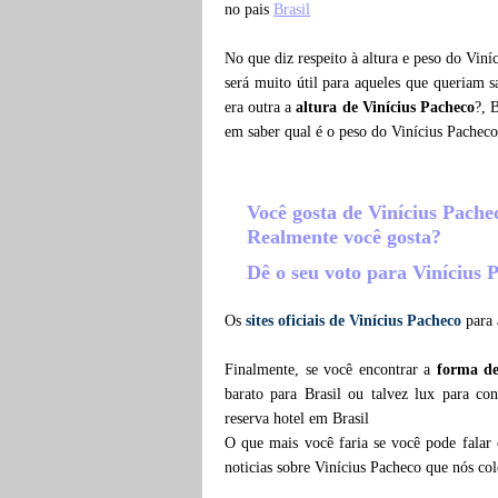
no pais
Brasil
No que diz respeito à altura e peso do Viní
será muito útil para aqueles que queriam 
era outra a
altura de Vinícius Pacheco
?, 
em saber qual é o peso do Vinícius Pachec
Você gosta de Vinícius Pach
Realmente você gosta?
Dê o seu voto para Vinícius
Os
sites oficiais de Vinícius Pacheco
para 
Finalmente, se você encontrar a
forma de
barato para Brasil ou talvez lux para co
reserva hotel em Brasil
O que mais você faria se você pode falar 
noticias sobre Vinícius Pacheco que nós c