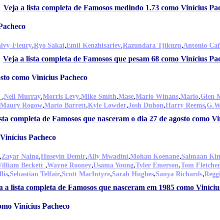
Veja a lista completa de Famosos medindo 1.73 como Vinícius Pa
Pacheco
,
,
,
,
lvy-Fleury
Ryo Sakai
Emil Kenzhisariev
Razundara Tjikuzu
Antonio Ca
Veja a lista completa de Famosos que pesam 68 como Vinícius Pa
sto como Vinícius Pacheco
,
,
,
,
,
,
,
d
Neil Murray
Morris Levy
Mike Smith
Mase
Mario Winans
Mario
Glen 
,
,
,
,
,
Maury Rogow
Mario Barrett
Kyle Lowder
Josh Duhon
Harry Reems
G.W.
ista completa de Famosos que nasceram o dia 27 de agosto como Vi
Vinícius Pacheco
,
,
,
,
,
Zayar Naing
Huseyin Demir
Ally Mwadini
Mohau Koenane
Salmaan Ki
,
,
,
,
illiam Beckett
Wayne Rooney
Usama Young
Tyler Emerson
Tom Fletche
,
,
,
,
,
lis
Sebastian Telfair
Scott MacIntyre
Sarah Hughes
Sanya Richards
Regg
a a lista completa de Famosos que nasceram em 1985 como Viníci
omo Vinícius Pacheco