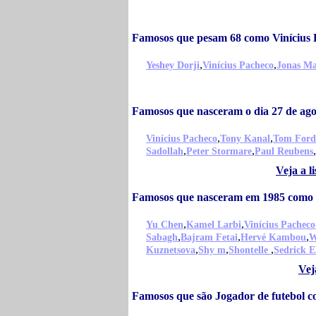
Famosos que pesam 68 como Vinícius 
,
,
Yeshey Dorji
Vinícius Pacheco
Jonas Ma
Famosos que nasceram o dia 27 de ago
,
,
Vinícius Pacheco
Tony Kanal
Tom For
,
,
,
Sadollah
Peter Stormare
Paul Reubens
Veja a l
Famosos que nasceram em 1985 como 
,
,
Yu Chen
Kamel Larbi
Vinícius Pacheco
,
,
,
Sabagh
Bajram Fetai
Hervé Kambou
W
,
,
,
Kuznetsova
Shy m
Shontelle
Sedrick El
Vej
Famosos que são Jogador de futebol c