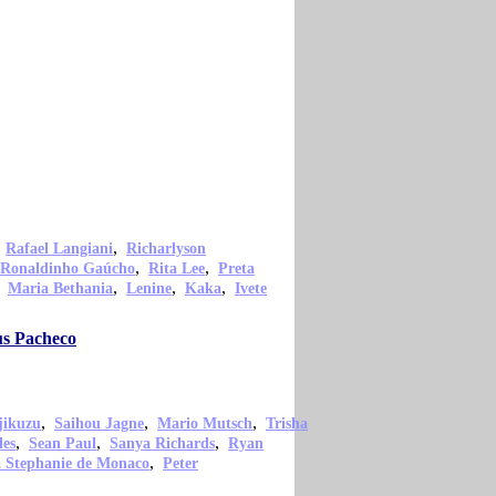
,
,
Rafael Langiani
Richarlyson
,
,
Ronaldinho Gaúcho
Rita Lee
Preta
,
,
,
,
Maria Bethania
Lenine
Kaka
Ivete
us Pacheco
,
,
,
jikuzu
Saihou Jagne
Mario Mutsch
Trisha
,
,
,
les
Sean Paul
Sanya Richards
Ryan
,
a Stephanie de Monaco
Peter