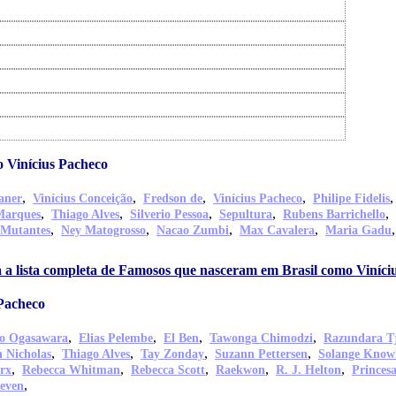
 Vinícius Pacheco
,
,
,
,
aner
Vinícius Conceição
Fredson de
Vinícius Pacheco
Philipe Fidelis
,
,
,
,
,
Marques
Thiago Alves
Silverio Pessoa
Sepultura
Rubens Barrichello
,
,
,
,
 Mutantes
Ney Matogrosso
Nacao Zumbi
Max Cavalera
Maria Gadu
 a lista completa de Famosos que nasceram em Brasil como Viníci
Pacheco
,
,
,
,
o Ogasawara
Elias Pelembe
El Ben
Tawonga Chimodzi
Razundara T
,
,
,
,
 Nicholas
Thiago Alves
Tay Zonday
Suzann Pettersen
Solange Know
,
,
,
,
,
rx
Rebecca Whitman
Rebecca Scott
Raekwon
R. J. Helton
Princes
,
even