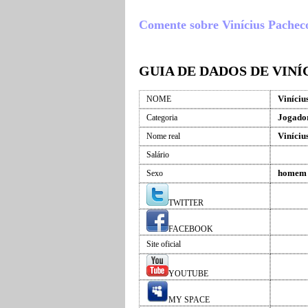
Comente sobre Vinícius Pacheco ,
GUIA DE DADOS DE VIN
Viníciu
NOME
Jogador
Categoria
Viníciu
Nome real
Salário
homem
Sexo
TWITTER
FACEBOOK
Site oficial
YOUTUBE
MY SPACE