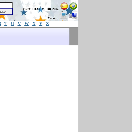
ESCOLHA UM IDIOMA:
Versão:
|
S
T
U
V
W
X
Y
Z