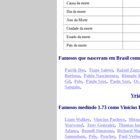
Causa da morte
Dia da morte
Ano da Morte
Ciudade da morte
Estado da morte
Pais da morte
Famosos que nasceram em Brasil como
,
,
Patrik Dos
Tiago Saletti
Rafael Zanc
,
,
Barbosa
Pablo Nascimento
Rômulo 
,
,
,
,
Gil
Pele
Paulo Szot
Paolo Szot
Os
,
Sangalo
Veja
Famosos medindo 1.73 como Vinícius 
,
,
Liam Walker
Vinícius Pacheco
Mitsu
,
,
Yearwood
Tony Gonzalez
Thomas Ian
,
,
Adams
Russell Simmons
Richard Ma
,
,
,
Samuelson
Pele
Peaches
Paul Verho