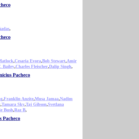
checo
,
ñadas
checo
,
,
,
Matlock
Cesaria Evora
Bob Stewart
Amir
,
,
,
 Bailey
Charles Fleischer
Dalip Singh
nícius Pacheco
,
,
,
ng
Franklin Anzite
Musa Jamaa
Nadim
,
,
,
r
Tamara Sky
Taj Gibson
Svetlana
,
,
ie Bush
Raz B
us Pacheco