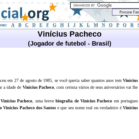
com:
A
B
C
D
E
F
G
H
I
J
K
L
M
N
O
P
Q
R
Vinícius Pacheco
(Jogador de futebol - Brasil)
sceu em 27 de agosto de 1985, se você queria saber quantos anos tem
Vinícius
ar a idade de
Vinícius Pacheco
, com certeza vários de seus aniversários vai lhe
e
Vinícius Pacheco
, uma breve
biografia de
Vinícius Pacheco
em portugues
o Vinícius Pacheco dos Santos
e que seu nome real ou verdadeiro é
Vinícius