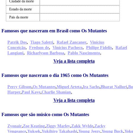
Ciudade da morte
Estado da morte
Pais da morte
Famosos que nasceram em Brasil como Os Mutantes
,
,
,
Patrik Dos
Tiago Saletti
Rafael Zancaner
Vinícius
,
,
,
,
Conceição
Fredson de
Vinícius Pacheco
Philipe Fidelis
Rafael
,
,
,
Langiani
Richarlyson Barbosa
Pablo Nascimento
Veja a lista completa
Famosos que nasceram o dia 1965 como Os Mutantes
,
,
,
,
,
Percy Gibson
Os Mutantes
Miguel Arteta
Ira Sachs
Bharat Nalluri
Bo
,
,
,
Harper
Paul Kaye
Charlie Shanian
Veja a lista completa
Famosos que são músico como Os Mutantes
,
,
,
,
Zyonair
Zoe Keating
Ziggy Marley
Zakk Wylde
Zacky
,
,
,
,
,
Vengeance
Yuksek
Yukihiro Takahashi
Young Jeezy
Young Buck
Yok