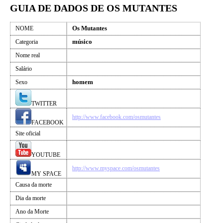
GUIA DE DADOS DE OS MUTANTES
Os Mutantes
NOME
músico
Categoria
Nome real
Salário
homem
Sexo
TWITTER
http://www.facebook.com/osmutantes
FACEBOOK
Site oficial
YOUTUBE
http://www.myspace.com/osmutantes
MY SPACE
Causa da morte
Dia da morte
Ano da Morte