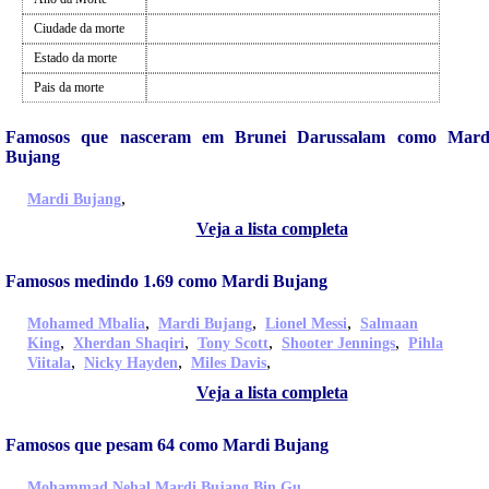
Ciudade da morte
Estado da morte
Pais da morte
Famosos que nasceram em Brunei Darussalam como Mard
Bujang
,
Mardi Bujang
Veja a lista completa
Famosos medindo 1.69 como Mardi Bujang
,
,
,
Mohamed Mbalia
Mardi Bujang
Lionel Messi
Salmaan
,
,
,
,
King
Xherdan Shaqiri
Tony Scott
Shooter Jennings
Pihla
,
,
,
Viitala
Nicky Hayden
Miles Davis
Veja a lista completa
Famosos que pesam 64 como Mardi Bujang
,
,
,
Mohammad Nehal
Mardi Bujang
Bin Gu