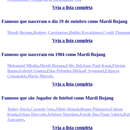
Veja a lista completa
Famosos que nasceram o dia 19 de outubro como Mardi Bujang
,
,
,
Mardi Bujang
Rodney Carrington
Heikki Kovalainen
Cyndi Thomso
Veja a lista completa
Famosos que nasceram em 1984 como Mardi Bujang
,
,
,
,
Mohamed Mbalia
Mardi Bujang
Félix Del
Jean-Paul Kessé
Florian
,
,
,
,
Bague
Gabriel Gómez
Elias Pelembe
Mickaël Seymand
Edgaras
,
,
Cesnauskis
Mario Mutsch
Veja a lista completa
Famosos que são Jogador de futebol como Mardi Bujang
,
,
,
,
Yeshey Dorji
Carmelo Sota
Nikki Ahmed
Bruno Piñatares
Fabian
,
,
,
,
,
König
Ethan Horvath
Arleison Martínez
Patrik Dos
Tiago Saletti
Raf
,
Zancaner
Veja a lista completa