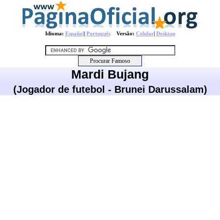
Idioma:
Español
|
Português
Versão:
Celular
|
Desktop
Mardi Bujang
(Jogador de futebol - Brunei Darussalam)