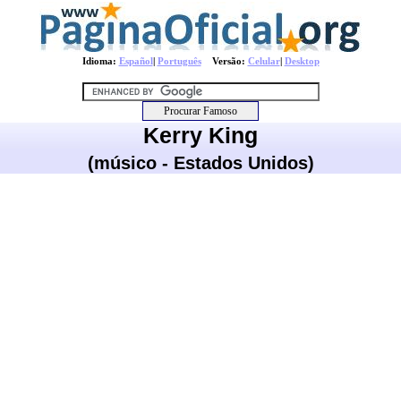
Idioma:
Español
|
Português
Versão:
Celular
|
Desktop
Kerry King
(músico - Estados Unidos)