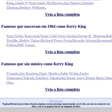
,
,
,
,
King
Jamie O’Neal
Jamie McMurray
Ian Hunter
Emmitt
,
,
Thomas
Deniece Williams
Veja a lista completa
Famosos que nasceram em 1964 como Kerry King
,
,
,
,
Yuri
Trisha Yearwood
Stone Cold Steve Austin
Steven R. Monroe
Rob
,
,
,
,
Trujillo
Robby Takac
Richard Perez-Feria
Ricardo Arjona
Raymond
,
,
Felitta
Phil Vassar
Veja a lista completa
Famosos que são músico como Kerry King
,
,
,
,
Zyonair
Zoe Keating
Ziggy Marley
Zakk Wylde
Zacky
,
,
,
,
,
Vengeance
Yuksek
Yukihiro Takahashi
Young Jeezy
Young Buck
Yok
,
Ono
Veja a lista completa
Fale Conosco
PaginaOficial.org no tiene relacion alguna con las personas mencionadas en el sitio, no esta en contacto con
ellos y no es la pagina oficial de ninguno de ellos