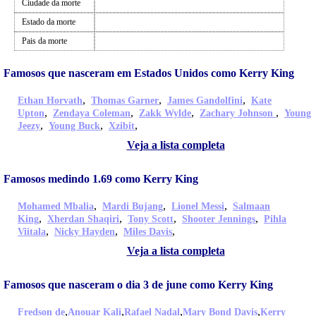
Ciudade da morte
Estado da morte
Pais da morte
Famosos que nasceram em Estados Unidos como Kerry King
,
,
,
Ethan Horvath
Thomas Garner
James Gandolfini
Kate
,
,
,
,
Upton
Zendaya Coleman
Zakk Wylde
Zachary Johnson
Young
,
,
,
Jeezy
Young Buck
Xzibit
Veja a lista completa
Famosos medindo 1.69 como Kerry King
,
,
,
Mohamed Mbalia
Mardi Bujang
Lionel Messi
Salmaan
,
,
,
,
King
Xherdan Shaqiri
Tony Scott
Shooter Jennings
Pihla
,
,
,
Viitala
Nicky Hayden
Miles Davis
Veja a lista completa
Famosos que nasceram o dia 3 de june como Kerry King
,
,
,
,
Fredson de
Anouar Kali
Rafael Nadal
Mary Bond Davis
Kerry