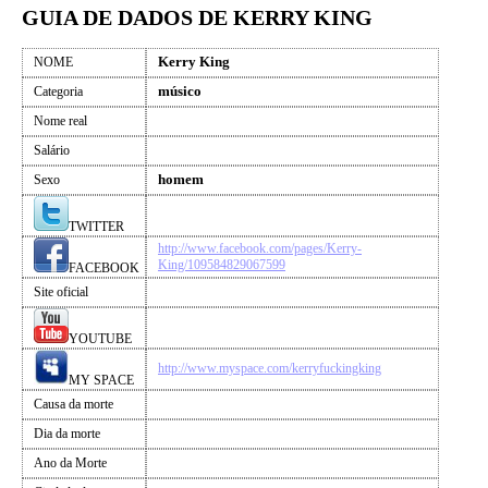
GUIA DE DADOS DE KERRY KING
Kerry King
NOME
músico
Categoria
Nome real
Salário
homem
Sexo
TWITTER
http://www.facebook.com/pages/Kerry-
King/109584829067599
FACEBOOK
Site oficial
YOUTUBE
http://www.myspace.com/kerryfuckingking
MY SPACE
Causa da morte
Dia da morte
Ano da Morte