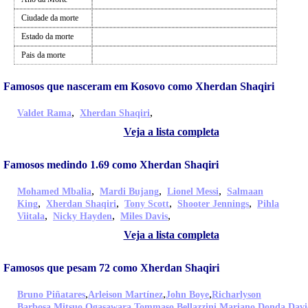
Ciudade da morte
Estado da morte
Pais da morte
Famosos que nasceram em Kosovo como Xherdan Shaqiri
,
,
Valdet Rama
Xherdan Shaqiri
Veja a lista completa
Famosos medindo 1.69 como Xherdan Shaqiri
,
,
,
Mohamed Mbalia
Mardi Bujang
Lionel Messi
Salmaan
,
,
,
,
King
Xherdan Shaqiri
Tony Scott
Shooter Jennings
Pihla
,
,
,
Viitala
Nicky Hayden
Miles Davis
Veja a lista completa
Famosos que pesam 72 como Xherdan Shaqiri
,
,
,
Bruno Piñatares
Arleison Martínez
John Boye
Richarlyson
,
,
,
,
Barbosa
Mitsuo Ogasawara
Tommaso Bellazzini
Mariano Donda
Davi