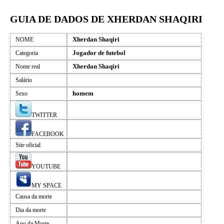
GUIA DE DADOS DE XHERDAN SHAQIRI
Xherdan Shaqiri
NOME
Jogador de futebol
Categoria
Xherdan Shaqiri
Nome real
Salário
homem
Sexo
TWITTER
FACEBOOK
Site oficial
YOUTUBE
MY SPACE
Causa da morte
Dia da morte
Ano da Morte