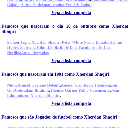
,
,
,
Caiado
Anicet Andrianantenaina
Frédéric Bulot
Veja a lista completa
Famosos que nasceram o dia 10 de outubro como Xherda
Shaqiri
,
,
,
,
Saihou Jagne
Xherdan Shaqiri
Peter White
Nicolo Donato
Helmut
,
,
,
,
Huber
Gabriella Cilmi
DJ Skribble
Dale Earnhardt Jr.
Cyril
,
,
Neville
Carlos Reygadas
Veja a lista completa
Famosos que nasceram em 1991 como Xherdan Shaqiri
,
,
,
,
Nikki Ahmed
Gaetano Dolenti
Anouar Kali
Ryan Thomson
Bin
,
,
,
,
Gu
Abdusalam Ibrahim
Thomas Garner
Pablo Nascimento
Jóan
,
,
Edmundsson
Xherdan Shaqiri
Veja a lista completa
Famosos que são Jogador de futebol como Xherdan Shaqiri
,
,
,
,