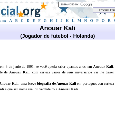
com:
A
B
C
D
E
F
G
H
I
J
K
L
M
N
O
P
Q
R
Anouar Kali
(Jogador de futebol - Holanda)
 em 3 de junio de 1991, se você queria saber quantos anos tem
Anouar Kali
,
ade de
Anouar Kali
, com certeza vários de seus aniversários vai lhe trazer
Anouar Kali
, uma breve
biografia de
Anouar Kali
em portugues con certeza
ali
e que seu nome real ou verdadeiro é
Anouar Kali