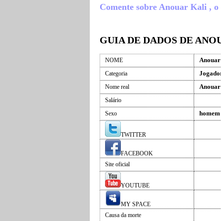
Comente sobre Anouar Kali , o q
GUIA DE DADOS DE ANO
Anouar
NOME
Jogador
Categoria
Anouar
Nome real
Salário
homem
Sexo
TWITTER
FACEBOOK
Site oficial
YOUTUBE
MY SPACE
Causa da morte