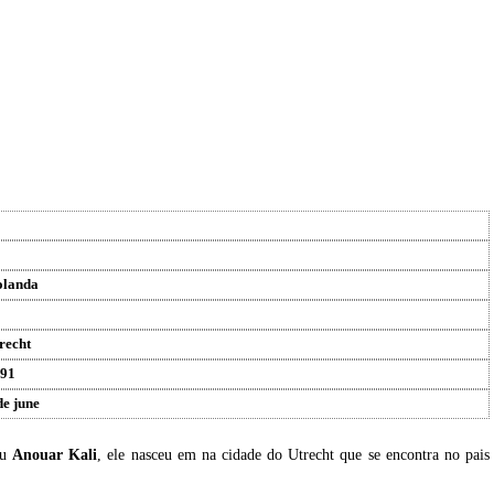
landa
recht
91
de june
eu
Anouar Kali
, ele nasceu em na cidade do Utrecht que se encontra no pais