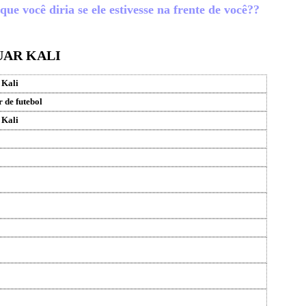
ue você diria se ele estivesse na frente de você??
UAR KALI
 Kali
 de futebol
 Kali