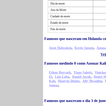
Dia da morte
Ano da Morte
Ciudade da morte
Estado da morte
Pais da morte
Famosos que nasceram em Holanda c
,
,
Joost Habraken
Kevin Jansen
Anoua
Vej
Famosos medindo 0 como Anouar Kal
,
,
Ethan Horvath
Tiago Saletti
Viníciu
,
,
,
El
Luis Lobo
Daniel Jurak
Desire 
,
,
,
Kali
Huseyin Demir
Ally Mwadini
,
Jamaa
Famosos que nasceram o dia 3 de jun