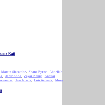
ouar Kali
,
,
,
Martin Slocombe
Shane Byrne
Abdellah
,
,
,
na
Athir Abdo
Zayar Naing
Anouar
,
,
,
ernandez
Jose Iriarte
Luis Ardente
Musa
li