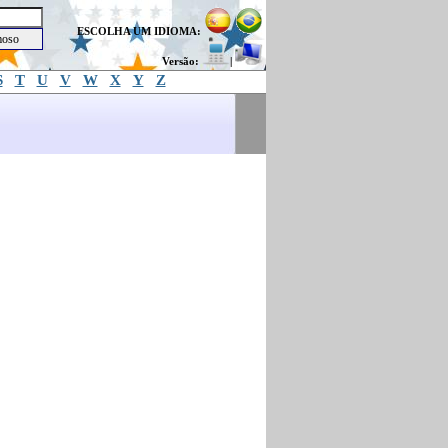
ESCOLHA UM IDIOMA:
Versão:
|
S
T
U
V
W
X
Y
Z