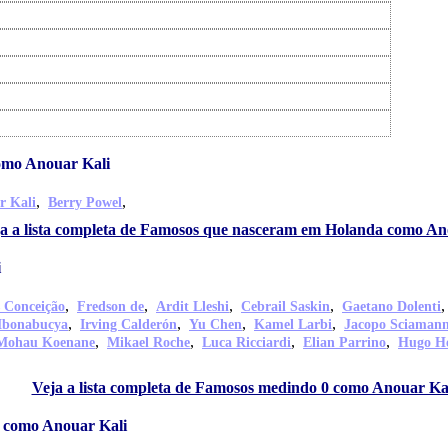
omo Anouar Kali
,
,
r Kali
Berry Powel
a a lista completa de Famosos que nasceram em Holanda como An
i
,
,
,
,
s Conceição
Fredson de
Ardit Lleshi
Cebrail Saskin
Gaetano Dolenti
,
,
,
,
Mbonabucya
Irving Calderón
Yu Chen
Kamel Larbi
Jacopo Sciaman
,
,
,
,
Mohau Koenane
Mikael Roche
Luca Ricciardi
Elian Parrino
Hugo H
Veja a lista completa de Famosos medindo 0 como Anouar Ka
e como Anouar Kali