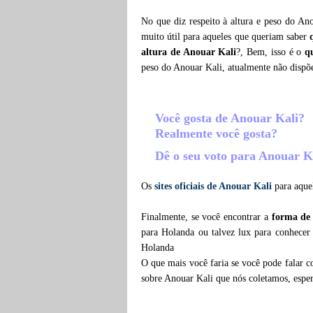
No que diz respeito à altura e peso do An
muito útil para aqueles que queriam saber
altura de Anouar Kali
?, Bem, isso é o
q
peso do Anouar Kali, atualmente não dispõ
Você gosta de Anouar Kali?
Realmente você gosta?
Dê o seu voto para Anouar K
Os
sites oficiais de Anouar Kali
para aquel
Finalmente, se você encontrar a
forma de
para Holanda ou talvez lux para conhecer
Holanda
O que mais você faria se você pode falar c
sobre Anouar Kali que nós coletamos, espe