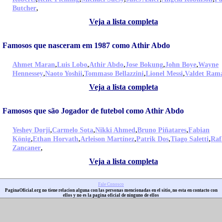
,
Butcher
Veja a lista completa
Famosos que nasceram em 1987 como Athir Abdo
,
,
,
,
,
Ahmet Maran
Luis Lobo
Athir Abdo
Jose Bokung
John Boye
Wayne
,
,
,
,
Hennessey
Naoto Yoshii
Tommaso Bellazzini
Lionel Messi
Valdet Ram
Veja a lista completa
Famosos que são Jogador de futebol como Athir Abdo
,
,
,
,
Yeshey Dorji
Carmelo Sota
Nikki Ahmed
Bruno Piñatares
Fabian
,
,
,
,
,
König
Ethan Horvath
Arleison Martínez
Patrik Dos
Tiago Saletti
Raf
,
Zancaner
Veja a lista completa
Fale Conosco
PaginaOficial.org no tiene relacion alguna con las personas mencionadas en el sitio, no esta en contacto con
ellos y no es la pagina oficial de ninguno de ellos