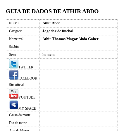
GUIA DE DADOS DE ATHIR ABDO
Athir Abdo
NOME
Jogador de futebol
Categoria
Athir Thomas Magor Abdo Gaber
Nome real
Salário
homem
Sexo
TWITTER
FACEBOOK
Site oficial
YOUTUBE
MY SPACE
Causa da morte
Dia da morte
Ano da Morte