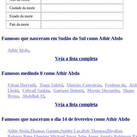
Ciudade da morte
Estado da morte
Pais da morte
Famosos que nasceram em Sudão do Sul como Athir Abdo
,
Athir Abdo
Veja a lista completa
Famosos medindo 0 como Athir Abdo
,
,
,
,
Ethan Horvath
Tiago Saletti
Vinícius Conceição
Fredson de
Ard
,
,
,
,
Lleshi
Cebrail Saskin
Gaetano Dolenti
Martin Slocombe
Shane
,
,
Byrne
Abdellah El
Veja a lista completa
Famosos que nasceram o dia 14 de fevereiro como Athir Abdo
,
,
,
,
Athir Abdo
Thomas Garner
Spider Loc
Rob Thomas
Rhydian
,
,
,
,
,
Roberts
Rene Fleming
Michael Sucsy
Jules Asner
Angela Robinson
Pa