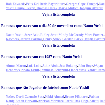
,
,
,
,
Rob Edwards
Félix Del
Denis Boyarintsev
Georges Gope-Fenepej
Nao
,
,
,
,
,
Yoshii
Danijel Brezic
Thomas Horak
Mario Mutsch
Joaquín Álvarez
Veja a lista completa
Famosos que nasceram o dia 30 de novembro como Naoto Yoshii
,
,
,
,
,
Naoto Yoshii
Steve Aoki
Ridley Scott
Mindy McCready
Marc Forster
,
,
,
,
Koscheck
Jordan Farmar
Henry Selick
Gordon Parks
Dougie Poynte
Veja a lista completa
Famosos que nasceram em 1987 como Naoto Yoshii
,
,
,
,
,
Ahmet Maran
Luis Lobo
Athir Abdo
Jose Bokung
John Boye
Wayne
,
,
,
,
Hennessey
Naoto Yoshii
Tommaso Bellazzini
Lionel Messi
Valdet Ram
Veja a lista completa
Famosos que são Jogador de futebol como Naoto Yoshii
,
,
,
,
Yeshey Dorji
Carmelo Sota
Nikki Ahmed
Bruno Piñatares
Fabian
,
,
,
,
,
König
Ethan Horvath
Arleison Martínez
Patrik Dos
Tiago Saletti
Raf
,