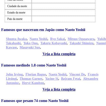
Ciudade da morte
Estado da morte
Pais da morte
Famosos que nasceram em Japão como Naoto Yoshii
,
,
,
,
Shunta Awaka
Naoto Yoshii
Ryo Sakai
Mitsuo Ogasawara
Yukih
,
,
,
,
Takahashi
Yoko Ono
Takeru Kobayashi
Takashi Shimizu
Naomi
,
,
Kawase
Masayuki Suo
Veja a lista completa
Famosos medindo 1.8 como Naoto Yoshii
,
,
,
,
John Irving
Florian Bague
Naoto Yoshii
Vincent De
Francis
,
,
,
,
Litsingi
Thomas Garner
Yacine Si
Bajram Fetai
Alexandru
,
,
Antoniuc
Hervé Kambou
Veja a lista completa
Famosos que pesam 74 como Naoto Yoshii