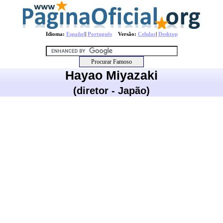
Idioma:
Español
|
Português
Versão:
Celular
|
Desktop
Hayao Miyazaki
(diretor - Japão)