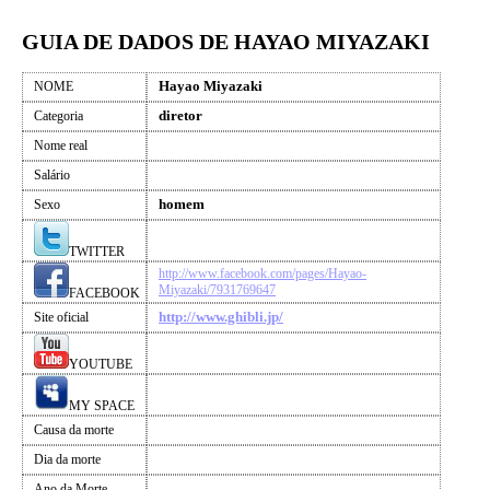
GUIA DE DADOS DE HAYAO MIYAZAKI
Hayao Miyazaki
NOME
diretor
Categoria
Nome real
Salário
homem
Sexo
TWITTER
http://www.facebook.com/pages/Hayao-
Miyazaki/7931769647
FACEBOOK
http://www.ghibli.jp/
Site oficial
YOUTUBE
MY SPACE
Causa da morte
Dia da morte
Ano da Morte