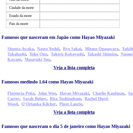
Ciudade da morte
Estado da morte
Pais da morte
Famosos que nasceram em Japão como Hayao Miyazaki
,
,
,
,
Shunta Awaka
Naoto Yoshii
Ryo Sakai
Mitsuo Ogasawara
Yukih
,
,
,
,
Takahashi
Yoko Ono
Takeru Kobayashi
Takashi Shimizu
Naomi
,
,
Kawase
Masayuki Suo
Veja a lista completa
Famosos medindo 1.64 como Hayao Miyazaki
,
,
,
,
Florencia Peña
John Woo
Hayao Miyazaki
Charlie Kaufman
Sa
,
,
,
Carter
Sarah Bolger
Rita Tushingham
Rachel Hurd-
,
,
,
Wood
Q’Orianka Kilcher
Piper Laurie
Veja a lista completa
Famosos que nasceram o dia 5 de janeiro como Hayao Miyazaki