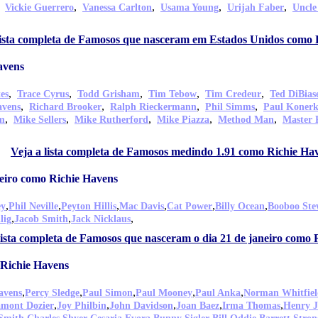
,
,
,
,
,
Vickie Guerrero
Vanessa Carlton
Usama Young
Urijah Faber
Uncle
lista completa de Famosos que nasceram em Estados Unidos como 
avens
,
,
,
,
,
es
Trace Cyrus
Todd Grisham
Tim Tebow
Tim Credeur
Ted DiBias
,
,
,
,
avens
Richard Brooker
Ralph Rieckermann
Phil Simms
Paul Koner
,
,
,
,
,
m
Mike Sellers
Mike Rutherford
Mike Piazza
Method Man
Master 
Veja a lista completa de Famosos medindo 1.91 como Richie Ha
eiro como Richie Havens
,
,
,
,
,
,
ey
Phil Neville
Peyton Hillis
Mac Davis
Cat Power
Billy Ocean
Booboo Ste
,
,
,
lig
Jacob Smith
Jack Nicklaus
lista completa de Famosos que nasceram o dia 21 de janeiro como 
Richie Havens
,
,
,
,
,
avens
Percy Sledge
Paul Simon
Paul Mooney
Paul Anka
Norman Whitfiel
,
,
,
,
,
mont Dozier
Joy Philbin
John Davidson
Joan Baez
Irma Thomas
Henry 
,
,
,
,
,