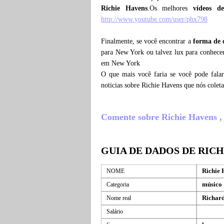
Richie Havens
.Os melhores
vídeos d
http://www.youtube.com/user/phx798
Finalmente, se você encontrar a
forma de 
para New York ou talvez lux para conhecer
em New York
O que mais você faria se você pode fala
noticias sobre Richie Havens que nós cole
Comente sobre Richie Havens , o
GUIA DE DADOS DE RICH
Richie 
NOME
músico
Categoria
Richard
Nome real
Salário