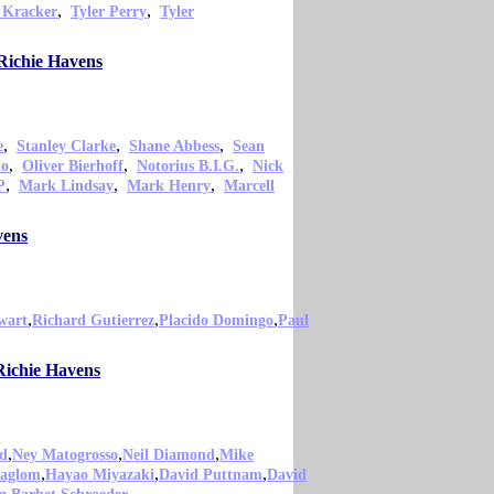
,
,
 Kracker
Tyler Perry
Tyler
Richie Havens
,
,
,
e
Stanley Clarke
Shane Abbess
Sean
,
,
,
ko
Oliver Bierhoff
Notorius B.I.G.
Nick
,
,
,
P
Mark Lindsay
Mark Henry
Marcell
vens
,
,
,
wart
Richard Gutierrez
Placido Domingo
Paul
Richie Havens
,
,
,
d
Ney Matogrosso
Neil Diamond
Mike
,
,
,
Jaglom
Hayao Miyazaki
David Puttnam
David
,
,