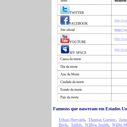
homem
Sexo
TWITTER
http://w
FACEBOOK
http://
Site oficial
http://w
YOUTUBE
http://w
MY SPACE
Causa da morte
Dia da morte
Ano da Morte
Ciudade da morte
Estado da morte
Pais da morte
Famosos que nasceram em Estados Un
,
,
Ethan Horvath
Thomas Garner
Jame
,
,
,
Buck
Xzibit
Willow Smith
Willie M