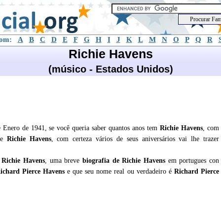
com:
A
B
C
D
E
F
G
H
I
J
K
L
M
N
O
P
Q
R
Richie Havens
(músico - Estados Unidos)
 Enero de 1941, se você queria saber quantos anos tem
Richie Havens
, com
 de
Richie Havens
, com certeza vários de seus aniversários vai lhe trazer
e
Richie Havens
, uma breve
biografia de
Richie Havens
em portugues con
Richard Pierce Havens
e que seu nome real ou verdadeiro é
Richard Pierce