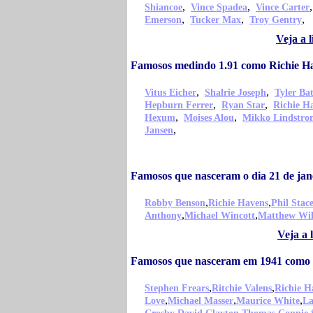
,
,
Shiancoe
Vince Spadea
Vince Carter
,
,
,
Emerson
Tucker Max
Troy Gentry
Veja a 
Famosos medindo 1.91 como Richie H
,
,
Vitus Eicher
Shalrie Joseph
Tyler Bat
,
,
Hepburn Ferrer
Ryan Star
Richie H
,
,
Hexum
Moises Alou
Mikko Lindstro
,
Jansen
Famosos que nasceram o dia 21 de jan
,
,
Robby Benson
Richie Havens
Phil Stac
,
,
Anthony
Michael Wincott
Matthew Wil
Veja a 
Famosos que nasceram em 1941 como 
,
,
Stephen Frears
Ritchie Valens
Richie H
,
,
,
Love
Michael Masser
Maurice White
La
,
,