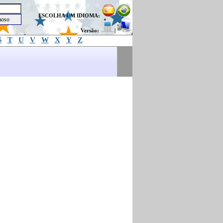
ESCOLHA UM IDIOMA:
Versão:
|
S
T
U
V
W
X
Y
Z