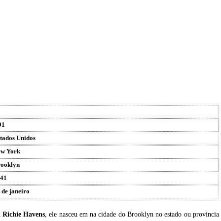
91
tados Unidos
w York
ooklyn
41
 de janeiro
u
Richie Havens
, ele nasceu em na cidade do Brooklyn no estado ou provincia