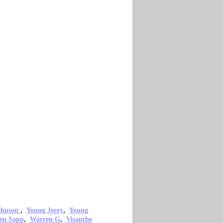
,
,
ohnson
Young Jeezy
Young
,
,
en Sapp
Warren G
Visanthe