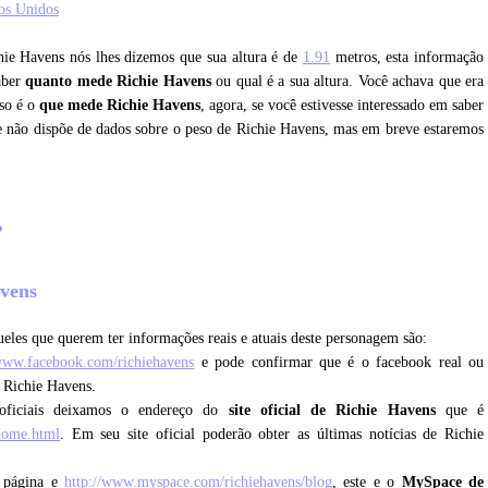
os Unidos
chie Havens nós lhes dizemos que sua altura é de
1.91
metros, esta informação
saber
quanto mede Richie Havens
ou qual é a sua altura. Você achava que era
sso é o
que mede Richie Havens
, agora, se você estivesse interessado em saber
e não dispõe de dados sobre o peso de Richie Havens, mas em breve estaremos
?
avens
eles que querem ter informações reais e atuais deste personagem são:
/www.facebook.com/richiehavens
e pode confirmar que é o facebook real ou
m Richie Havens.
oficiais deixamos o endereço do
site oficial de Richie Havens
que é
/home.html
. Em seu site oficial poderão obter as últimas notícias de Richie
 página e
http://www.myspace.com/richiehavens/blog
, este e o
MySpace de