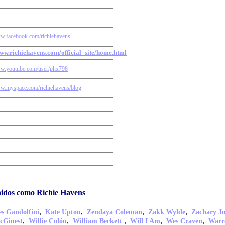
ww.facebook.com/richiehavens
www.richiehavens.com/official_site/home.html
ww.youtube.com/user/phx798
ww.myspace.com/richiehavens/blog
idos como Richie Havens
,
,
,
,
s Gandolfini
Kate Upton
Zendaya Coleman
Zakk Wylde
Zachary J
,
,
,
,
,
cGinest
Willie Colón
William Beckett
Will I Am
Wes Craven
Warr