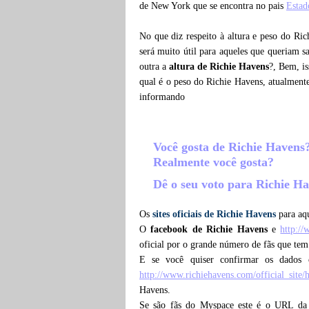
de New York que se encontra no pais
Estad
No que diz respeito à altura e peso do Ri
será muito útil para aqueles que queriam 
outra a
altura de Richie Havens
?, Bem, i
qual é o peso do Richie Havens, atualment
informando
Você gosta de Richie Havens
Realmente você gosta?
Dê o seu voto para Richie H
Os
sites oficiais de Richie Havens
para aqu
O
facebook de Richie Havens
e
http:/
oficial por o grande número de fãs que te
E se você quiser confirmar os dados 
http://www.richiehavens.com/official_site
Havens.
Se são fãs do Myspace este é o URL da