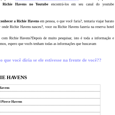
e Richie Havens no Youtube
encontrá-los em seu canal do youtube
conhecer a Richie Havens
em pessoa, o que você faria?, tentaria viajar barato
 onde Richie Havens nasceu?, voce ou Richie Havens fazeria na reserva hotel
r com Richie Havens?Depois de muito pesquisar, isto é toda a informação e
tamos, espero que vocês tenham todas as informações que buscavam
 que você diria se ele estivesse na frente de você??
IE HAVENS
Havens
 Pierce Havens