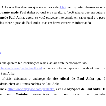
l Anka nós lhes dizemos que sua altura é de
1.68
metros, esta informação será
quanto mede Paul Anka
ou qual é a sua altura. Você achava que era outra a
 mede Paul Anka
, agora, se você estivesse interessado em saber qual é o peso
dos sobre o peso de Paul Anka, mas em breve estaremos informando
ka
 que querem ter informações reais e atuais deste personagem são:
.facebook.com/paulankaofficial
e pode confirmar que é o facebook real ou
m Paul Anka.
 oficiais deixamos o endereço do
site oficial de Paul Anka
que é
oderão obter as últimas notícias de Paul Anka.
gina e
http://www.myspace.com/paulanka
, este e o
MySpace de Paul Anka
.Os
ka no Youtube
encontrá-los em seu canal do youtube