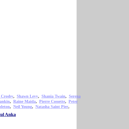
,
,
,
 Crosby
Shawn Levy
Shania Twain
Serena
,
,
,
ankin
Raine Maida
Pierre Cossette
Peter
,
,
,
pleton
Neil Young
Natasha Saint Pier
aul Anka