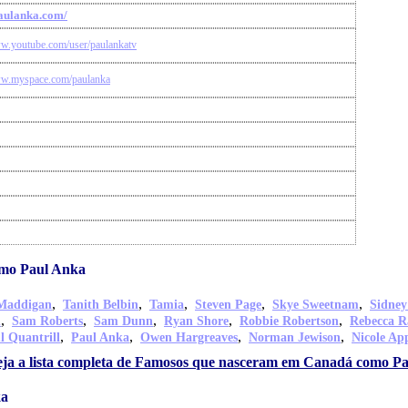
paulanka.com/
ww.youtube.com/user/paulankatv
ww.myspace.com/paulanka
mo Paul Anka
,
,
,
,
,
Maddigan
Tanith Belbin
Tamia
Steven Page
Skye Sweetnam
Sidney
,
,
,
,
,
n
Sam Roberts
Sam Dunn
Ryan Shore
Robbie Robertson
Rebecca R
,
,
,
,
l Quantrill
Paul Anka
Owen Hargreaves
Norman Jewison
Nicole Ap
ja a lista completa de Famosos que nasceram em Canadá como P
ka