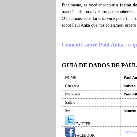
Finalmente, se você encontrar a
forma de
para Ontario ou talvez lux para conhecer o
O que mais você faria se você pode falar 
sobre Paul Anka que nós coletamos, espero
Comente sobre Paul Anka , o que
GUIA DE DADOS DE PAU
Paul A
NOME
músico
Categoria
Paul Al
Nome real
Salário
homem
Sexo
TWITTER
http://w
FACEBOOK