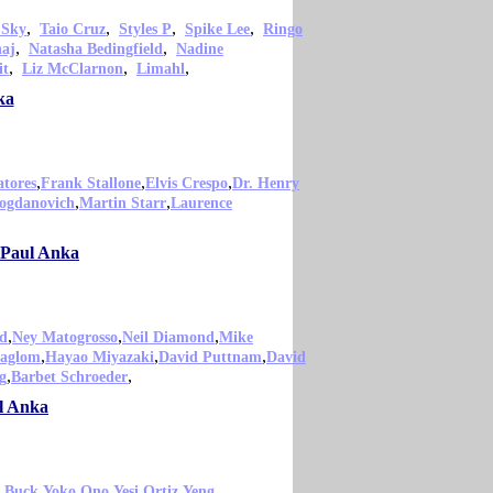
,
,
,
,
 Sky
Taio Cruz
Styles P
Spike Lee
Ringo
,
,
naj
Natasha Bedingfield
Nadine
,
,
,
it
Liz McClarnon
Limahl
ka
,
,
,
atores
Frank Stallone
Elvis Crespo
Dr. Henry
,
,
Bogdanovich
Martin Starr
Laurence
o Paul Anka
,
,
,
d
Ney Matogrosso
Neil Diamond
Mike
,
,
,
Jaglom
Hayao Miyazaki
David Puttnam
David
,
,
g
Barbet Schroeder
ul Anka
,
,
,
 Buck
Yoko Ono
Yesi Ortiz
Yeng