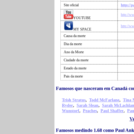
http://
Site oficial
http://w
YOUTUBE
http://w
MY SPACE
Causa da morte
Dia da morte
Ano da Morte
Ciudade da morte
Estado da morte
Pais da morte
Famosos que nasceram em Canadá co
,
,
Trish Stratus
Todd McFarlane
Tina 
,
,
Ryder
Sarah Slean
Sarah McLachla
,
,
,
Wunstorf
Peaches
Paul Shaffer
Pau
Ve
Famosos medindo 1.68 como Paul An