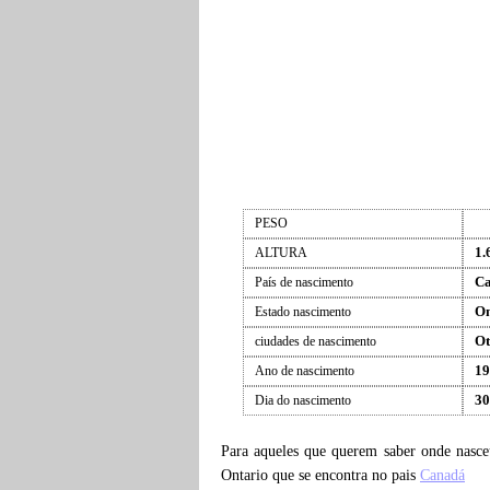
PESO
1.
ALTURA
C
País de nascimento
On
Estado nascimento
Ot
ciudades de nascimento
19
Ano de nascimento
30
Dia do nascimento
Para aqueles que querem saber onde nasc
Ontario que se encontra no pais
Canadá