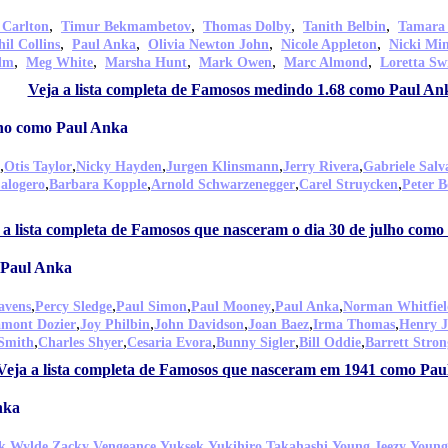
,
,
,
,
 Carlton
Timur Bekmambetov
Thomas Dolby
Tanith Belbin
Tamara
,
,
,
,
hil Collins
Paul Anka
Olivia Newton John
Nicole Appleton
Nicki Mi
,
,
,
,
,
olm
Meg White
Marsha Hunt
Mark Owen
Marc Almond
Loretta Sw
Veja a lista completa de Famosos medindo 1.68 como Paul An
lho como Paul Anka
,
,
,
,
,
Otis Taylor
Nicky Hayden
Jurgen Klinsmann
Jerry Rivera
Gabriele Salv
,
,
,
,
alogero
Barbara Kopple
Arnold Schwarzenegger
Carel Struycken
Peter 
 a lista completa de Famosos que nasceram o dia 30 de julho com
 Paul Anka
,
,
,
,
,
avens
Percy Sledge
Paul Simon
Paul Mooney
Paul Anka
Norman Whitfiel
,
,
,
,
,
mont Dozier
Joy Philbin
John Davidson
Joan Baez
Irma Thomas
Henry 
,
,
,
,
,
Smith
Charles Shyer
Cesaria Evora
Bunny Sigler
Bill Oddie
Barrett Stron
Veja a lista completa de Famosos que nasceram em 1941 como Pa
nka
,
,
,
,
,
k Wylde
Zacky Vengeance
Yuksek
Yukihiro Takahashi
Young Jeezy
Young