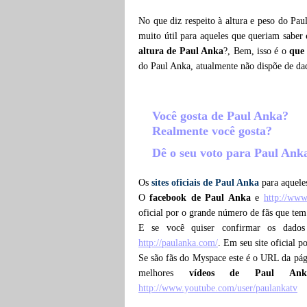
No que diz respeito à altura e peso do Pau
muito útil para aqueles que queriam saber
altura de Paul Anka
?, Bem, isso é o
que
do Paul Anka, atualmente não dispõe de da
Você gosta de Paul Anka?
Realmente você gosta?
Dê o seu voto para Paul An
Os
sites oficiais de Paul Anka
para aqueles
O
facebook de Paul Anka
e
http://www
oficial por o grande número de fãs que te
E se você quiser confirmar os dados
http://paulanka.com/
. Em seu site oficial p
Se são fãs do Myspace este é o URL da pá
melhores
vídeos de Paul An
http://www.youtube.com/user/paulankatv