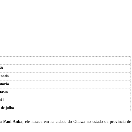
68
anadá
tario
tawa
41
 de julho
eu
Paul Anka
, ele nasceu em na cidade do Ottawa no estado ou provincia de