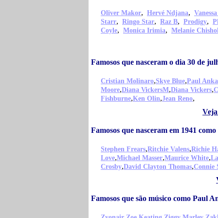
,
,
Oliver Makor
Hervé Ndjana
Vanessa
,
,
,
,
Starr
Ringo Star
Raz B
Prodigy
P
,
,
Coyle
Monica Irimia
Melanie Chish
Famosos que nasceram o dia 30 de ju
,
,
Cristian Molinaro
Skye Blue
Paul Anka
,
,
,
Moore
Diana VickersM
Diana Vickers
C
,
,
,
Fishburne
Ken Olin
Jean Reno
Veja
Famosos que nasceram em 1941 como
,
,
Stephen Frears
Ritchie Valens
Richie H
,
,
,
Love
Michael Masser
Maurice White
La
,
,
Crosby
David Clayton Thomas
Connie 
Famosos que são músico como Paul A
,
,
,
Zyonair
Zoe Keating
Ziggy Marley
Zak