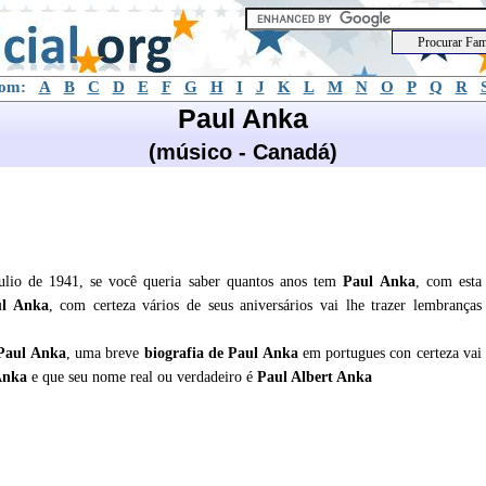
com:
A
B
C
D
E
F
G
H
I
J
K
L
M
N
O
P
Q
R
Paul Anka
(músico - Canadá)
lio de 1941, se você queria saber quantos anos tem
Paul Anka
, com esta
ul Anka
, com certeza vários de seus aniversários vai lhe trazer lembranças
Paul Anka
, uma breve
biografia de
Paul Anka
em portugues con certeza vai
Anka
e que seu nome real ou verdadeiro é
Paul Albert Anka