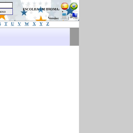
ESCOLHA UM IDIOMA:
Versão:
|
S
T
U
V
W
X
Y
Z