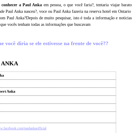
 conhecer a Paul Anka
em pessoa, o que você faria?, tentaria viajar barato
nde Paul Anka nasceu?, voce ou Paul Anka fazeria na reserva hotel em Ontario
com Paul Anka?Depois de muito pesquisar, isto é toda a informação e noticias
 que vocês tenham todas as informações que buscavam
 você diria se ele estivesse na frente de você??
L ANKA
nka
bert Anka
ww.facebook.com/paulankaofficial