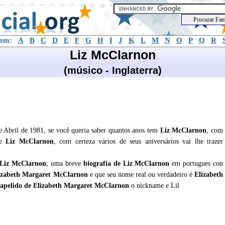
com:
A
B
C
D
E
F
G
H
I
J
K
L
M
N
O
P
Q
R
Liz McClarnon
(músico - Inglaterra)
Abril de 1981, se você queria saber quantos anos tem
Liz McClarnon
, com
de
Liz McClarnon
, com certeza vários de seus aniversários vai lhe trazer
Liz McClarnon
, uma breve
biografia de
Liz McClarnon
em portugues con
lizabeth Margaret McClarnon
e que seu nome real ou verdadeiro é
Elizabeth
apelido de Elizabeth Margaret McClarnon
o nickname e Lil