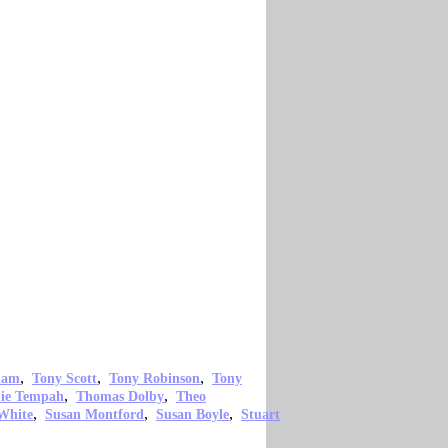
,
,
,
ham
Tony Scott
Tony Robinson
Tony
,
,
nie Tempah
Thomas Dolby
Theo
,
,
,
White
Susan Montford
Susan Boyle
Stuart