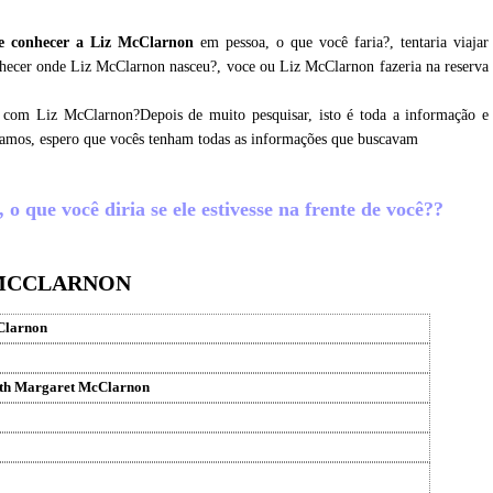
e conhecer a Liz McClarnon
em pessoa, o que você faria?, tentaria viajar
nhecer onde Liz McClarnon nasceu?, voce ou Liz McClarnon fazeria na reserva
r com Liz McClarnon?Depois de muito pesquisar, isto é toda a informação e
tamos, espero que vocês tenham todas as informações que buscavam
 que você diria se ele estivesse na frente de você??
 MCCLARNON
Clarnon
eth Margaret McClarnon