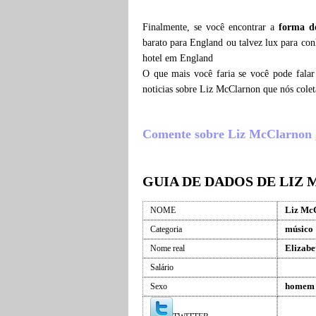
Finalmente, se você encontrar a
forma d
barato para England ou talvez lux para co
hotel em England
O que mais você faria se você pode fala
noticias sobre Liz McClarnon que nós cole
Comente sobre Liz McClarnon , o
GUIA DE DADOS DE LIZ
Liz Mc
NOME
músico
Categoria
Elizab
Nome real
Salário
homem
Sexo