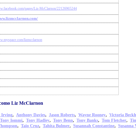
ww.facebook.com/pages/Liz-McClarnon/22126965244
www.lizmcclarnon.com/
ww.myspace.com/lizmcclarnon
 como Liz McClarnon
,
,
,
,
 Irving
Anthony Davies
Jason Roberts
Wayne Rooney
Victoria Beck
,
,
,
,
,
Tony Iommi
Tony Hadley
Tony Benn
Tony Banks
Tom Fletcher
Ti
,
,
,
,
Thompson
Taio Cruz
Tahita Bulmer
Susannah Constantine
Susanna 