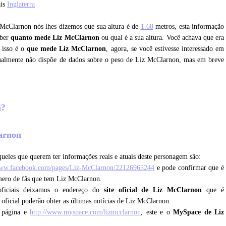
ais
Inglaterra
z McClarnon nós lhes dizemos que sua altura é de
1.68
metros, esta informação
aber
quanto mede Liz McClarnon
ou qual é a sua altura. Você achava que era
 isso é o
que mede Liz McClarnon
, agora, se você estivesse interessado em
tualmente não dispõe de dados sobre o peso de Liz McClarnon, mas em breve
n?
larnon
ueles que querem ter informações reais e atuais deste personagem são:
www.facebook.com/pages/Liz-McClarnon/22126965244
e pode confirmar que é
úmero de fãs que tem Liz McClarnon.
oficiais deixamos o endereço do
site oficial de Liz McClarnon
que é
 oficial poderão obter as últimas notícias de Liz McClarnon.
 página e
http://www.myspace.com/lizmcclarnon
, este e o
MySpace de Liz