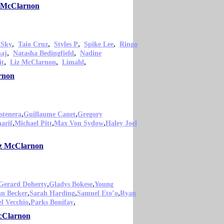
z McClarnon
,
,
,
,
 Sky
Taio Cruz
Styles P
Spike Lee
Ringo
,
,
naj
Natasha Bedingfield
Nadine
,
,
,
it
Liz McClarnon
Limahl
rnon
,
,
stenera
Guillaume Canet
Gregory
,
,
,
arif
Michael Pitt
Max Von Sydow
Haley Joel
Liz McClarnon
,
,
Gerard Doherty
Gladys Bokese
Young
,
,
,
an Becker
Sarah Harding
Samuel Eto’o
Ryan
,
,
l Vecchio
Parks Bonifay
McClarnon