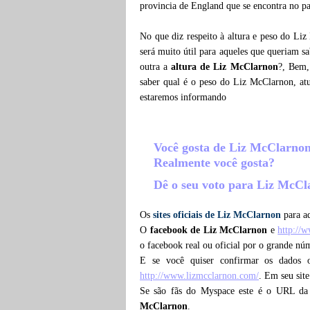
provincia de England que se encontra no p
No que diz respeito à altura e peso do Li
será muito útil para aqueles que queriam s
outra a
altura de Liz McClarnon
?, Bem,
saber qual é o peso do Liz McClarnon, a
estaremos informando
Você gosta de Liz McClarno
Realmente você gosta?
Dê o seu voto para Liz McC
Os
sites oficiais de Liz McClarnon
para aq
O
facebook de Liz McClarnon
e
http://
o facebook real ou oficial por o grande n
E se você quiser confirmar os dados 
http://www.lizmcclarnon.com/
. Em seu site
Se são fãs do Myspace este é o URL da
McClarnon
.