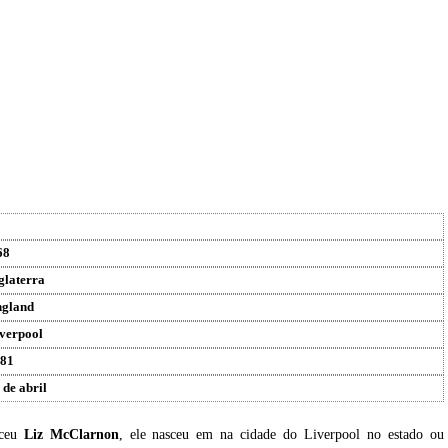
68
glaterra
gland
verpool
81
 de abril
sceu
Liz McClarnon
, ele nasceu em na cidade do Liverpool no estado ou