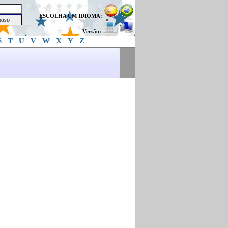
ESCOLHA UM IDIOMA:
Versão:
|
S
T
U
V
W
X
Y
Z