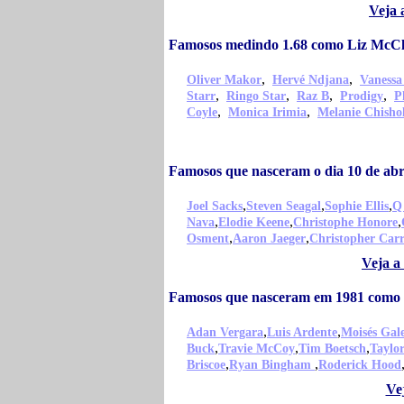
Veja 
Famosos medindo 1.68 como Liz McC
,
,
Oliver Makor
Hervé Ndjana
Vanessa
,
,
,
,
Starr
Ringo Star
Raz B
Prodigy
P
,
,
Coyle
Monica Irimia
Melanie Chish
Famosos que nasceram o dia 10 de ab
,
,
,
Joel Sacks
Steven Seagal
Sophie Ellis
Q
,
,
,
Nava
Elodie Keene
Christophe Honore
,
,
Osment
Aaron Jaeger
Christopher Car
Veja a
Famosos que nasceram em 1981 como
,
,
Adan Vergara
Luis Ardente
Moisés Gal
,
,
,
Buck
Travie McCoy
Tim Boetsch
Taylo
,
,
Briscoe
Ryan Bingham
Roderick Hood
Ve