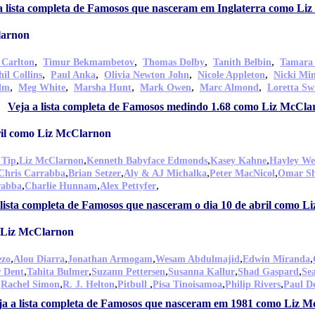
a lista completa de Famosos que nasceram em Inglaterra como Li
larnon
,
,
,
,
 Carlton
Timur Bekmambetov
Thomas Dolby
Tanith Belbin
Tamara
,
,
,
,
hil Collins
Paul Anka
Olivia Newton John
Nicole Appleton
Nicki Mi
,
,
,
,
,
olm
Meg White
Marsha Hunt
Mark Owen
Marc Almond
Loretta Sw
Veja a lista completa de Famosos medindo 1.68 como Liz McCla
ril como Liz McClarnon
,
,
,
,
 Tip
Liz McClarnon
Kenneth Babyface Edmonds
Kasey Kahne
Hayley We
,
,
,
,
Chris Carrabba
Brian Setzer
Aly & AJ Michalka
Peter MacNicol
Omar Sh
,
,
,
rabba
Charlie Hunnam
Alex Pettyfer
 lista completa de Famosos que nasceram o dia 10 de abril como 
 Liz McClarnon
,
,
,
,
,
ezo
Alou Diarra
Jonathan Armogam
Wesam Abdulmajid
Edwin Miranda
,
,
,
,
,
r Dent
Tahita Bulmer
Suzann Pettersen
Susanna Kallur
Shad Gaspard
Se
,
,
,
,
,
,
Rachel Simon
R. J. Helton
Pitbull
Pisa Tinoisamoa
Philip Rivers
Paul De
ja a lista completa de Famosos que nasceram em 1981 como Liz 