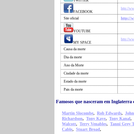
TWITTER
http://w
FACEBOOK
http://
Site oficial
YOUTUBE
http://w
MY SPACE
Causa da morte
Dia da morte
Ano da Morte
Ciudade da morte
Estado da morte
Pais da morte
Famosos que nasceram em Inglaterra
,
,
Martin Slocombe
Rob Edwards
John
,
,
,
Richardson
Tony Kaye
Tony Kanal
,
,
Walcott
Terry Venables
Tanni Grey 
,
,
Cable
Stuart Broad