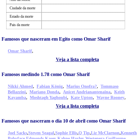
Ciudade da morte
Estado da morte
Pais da morte
Famosos que nasceram em Egito como Omar Sharif
,
Omar Sharif
Veja a lista completa
Famosos medindo 1.78 como Omar Sharif
,
,
,
Nikki Ahmed
Fabian König
Marius Onofra?
Tommaso
,
,
,
Bellazzini
Mariano Donda
Anicet Andrianantenaina
Keith
,
,
,
,
Kayamba
Moshtagh Yaghoubi
Kate Upton
Wayne Rooney
Veja a lista completa
Famosos que nasceram o dia 10 de abril como Omar Sharif
,
,
,
,
,
Joel Sacks
Steven Seagal
Sophie Ellis
Q Tip
Liz McClarnon
Kenneth
,
,
,
Babyface Edmonds
Kasey Kahne
Hayley Westenera
Guillaume