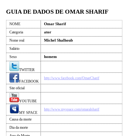
GUIA DE DADOS DE OMAR SHARIF
Omar Sharif
NOME
ator
Categoria
Michel Shalhoub
Nome real
Salário
homem
Sexo
TWITTER
http://www.facebook.com/OmarCharif
FACEBOOK
Site oficial
YOUTUBE
http://www.myspace.com/omaralsharif
MY SPACE
Causa da morte
Dia da morte
Ano da Morte