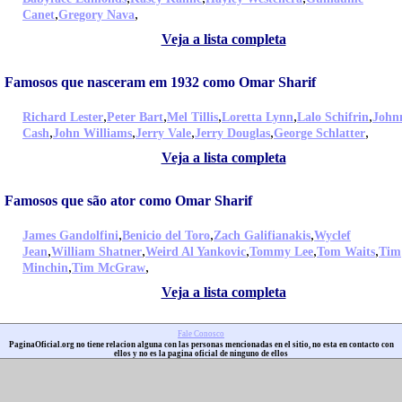
,
,
Canet
Gregory Nava
Veja a lista completa
Famosos que nasceram em 1932 como Omar Sharif
,
,
,
,
,
Richard Lester
Peter Bart
Mel Tillis
Loretta Lynn
Lalo Schifrin
John
,
,
,
,
,
Cash
John Williams
Jerry Vale
Jerry Douglas
George Schlatter
Veja a lista completa
Famosos que são ator como Omar Sharif
,
,
,
James Gandolfini
Benicio del Toro
Zach Galifianakis
Wyclef
,
,
,
,
,
Jean
William Shatner
Weird Al Yankovic
Tommy Lee
Tom Waits
Tim
,
,
Minchin
Tim McGraw
Veja a lista completa
Fale Conosco
PaginaOficial.org no tiene relacion alguna con las personas mencionadas en el sitio, no esta en contacto con
ellos y no es la pagina oficial de ninguno de ellos