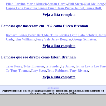
,
,
,
,
,
Elian Parrino
Mario Mutsch
Stefan Gordy
Phil Stern
Olof Mellberg
,
,
,
,
,
Capps
Lana Parshina
Jennie Finch
Jean Pierre Jeunet
James Duff
Veja a lista completa
Famosos que nasceram em 1932 como Eileen Brennan
,
,
,
,
,
Richard Lester
Peter Bart
Mel Tillis
Loretta Lynn
Lalo Schifrin
John
,
,
,
,
,
Cash
John Williams
Jerry Vale
Jerry Douglas
George Schlatter
Veja a lista completa
Famosos que são diretor como Eileen Brennan
,
,
,
,
,
Tyler Perry
Tyler Emerson
Ty Ponder
Ty James
Tonya Lewis Lee
Ton
,
,
,
,
,
To
Tony Thomas
Tony Scott
Tony Robinson
Tony Riviera
Veja a lista completa
Fale Conosco
PaginaOficial.org no tiene relacion alguna con las personas mencionadas en el sitio, no esta en contacto con
ellos y no es la pagina oficial de ninguno de ellos