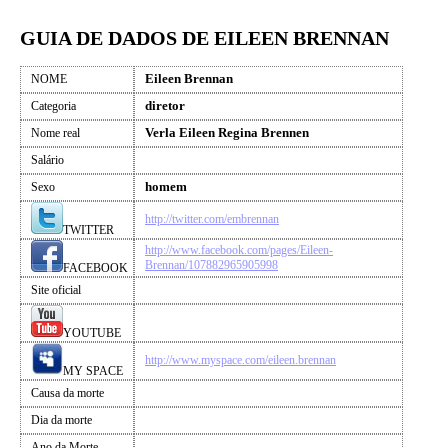
GUIA DE DADOS DE EILEEN BRENNAN
Eileen Brennan
NOME
diretor
Categoria
Verla Eileen Regina Brennen
Nome real
Salário
homem
Sexo
http://twitter.com/embrennan
TWITTER
http://www.facebook.com/pages/Eileen-
Brennan/107882965905998
FACEBOOK
Site oficial
YOUTUBE
http://www.myspace.com/eileen.brennan
MY SPACE
Causa da morte
Dia da morte
Ano da Morte