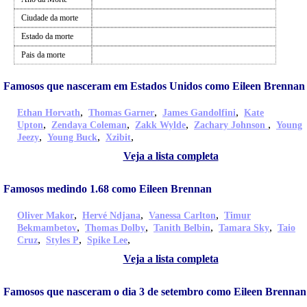
Ciudade da morte
Estado da morte
Pais da morte
Famosos que nasceram em Estados Unidos como Eileen Brennan
,
,
,
Ethan Horvath
Thomas Garner
James Gandolfini
Kate
,
,
,
,
Upton
Zendaya Coleman
Zakk Wylde
Zachary Johnson
Young
,
,
,
Jeezy
Young Buck
Xzibit
Veja a lista completa
Famosos medindo 1.68 como Eileen Brennan
,
,
,
Oliver Makor
Hervé Ndjana
Vanessa Carlton
Timur
,
,
,
,
Bekmambetov
Thomas Dolby
Tanith Belbin
Tamara Sky
Taio
,
,
,
Cruz
Styles P
Spike Lee
Veja a lista completa
Famosos que nasceram o dia 3 de setembro como Eileen Brennan