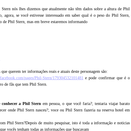
l Stern nós lhes dizemos que atualmente não têm dados sobre a altura de Phil
 agora, se você estivesse interessado em saber qual é o peso do Phil Stern,
so de Phil Stern, mas em breve estaremos informando
n
 que querem ter informações reais e atuais deste personagem são:
.facebook.com/pages/Phil-Stern/179304532101481
e pode confirmar que é o
ro de fãs que tem Phil Stern.
 conhecer a Phil Stern
em pessoa, o que você faria?, tentaria viajar barato
ecer onde Phil Stern nasceu?, voce ou Phil Stern fazeria na reserva hotel em
om Phil Stern?Depois de muito pesquisar, isto é toda a informação e noticias
o que vocês tenham todas as informações que buscavam