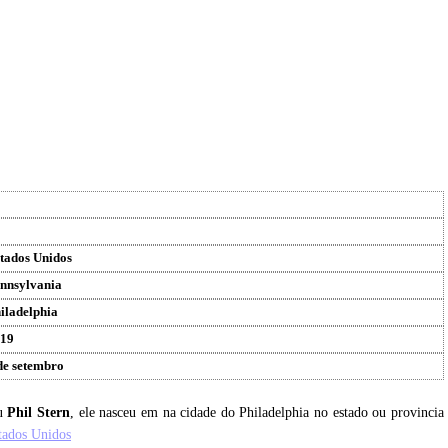
tados Unidos
nnsylvania
iladelphia
19
de setembro
eu
Phil Stern
, ele nasceu em na cidade do Philadelphia no estado ou provincia
tados Unidos