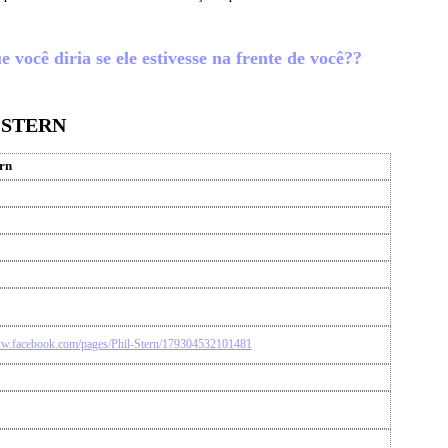
 você diria se ele estivesse na frente de você??
 STERN
ern
ww.facebook.com/pages/Phil-Stern/179304532101481