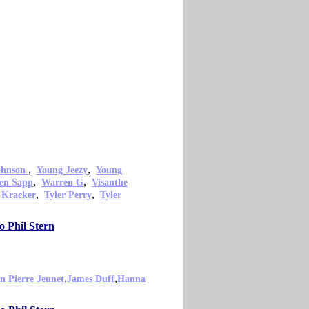
,
,
ohnson
Young Jeezy
Young
,
,
en Sapp
Warren G
Visanthe
,
,
 Kracker
Tyler Perry
Tyler
 Phil Stern
,
,
n Pierre Jeunet
James Duff
Hanna