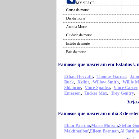
MY SPACE
Causa da morte
Dia da morte
Ano da Morte
Ciudade da morte
Estado da morte
Pais da morte
Famosos que nasceram em Estados Uni
,
,
Ethan Horvath
Thomas Garner
Jame
,
,
,
Buck
Xzibit
Willow Smith
Willie M
,
,
Shiancoe
Vince Spadea
Vince Carter
,
,
,
Emerson
Tucker Max
Troy Gentry
Veja 
Famosos que nasceram o dia 3 de sete
,
,
Elian Parrino
Mario Mutsch
Stefan Go
,
,
Makhmalbaf
Eileen Brennan
Al Jardin