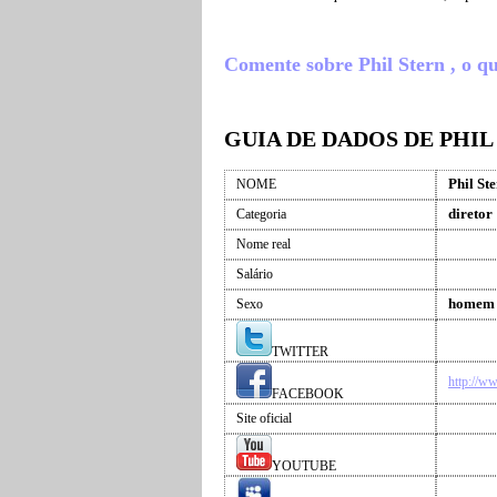
Comente sobre Phil Stern , o que
GUIA DE DADOS DE PHIL
Phil St
NOME
diretor
Categoria
Nome real
Salário
homem
Sexo
TWITTER
http://w
FACEBOOK
Site oficial
YOUTUBE