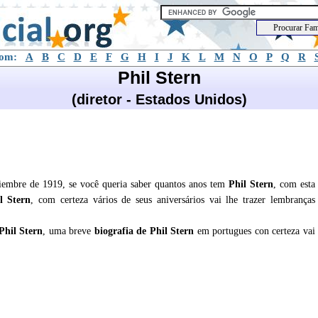
com:
A
B
C
D
E
F
G
H
I
J
K
L
M
N
O
P
Q
R
Phil Stern
(diretor - Estados Unidos)
tiembre de 1919, se você queria saber quantos anos tem
Phil Stern
, com esta
l Stern
, com certeza vários de seus aniversários vai lhe trazer lembranças
Phil Stern
, uma breve
biografia de
Phil Stern
em portugues con certeza vai