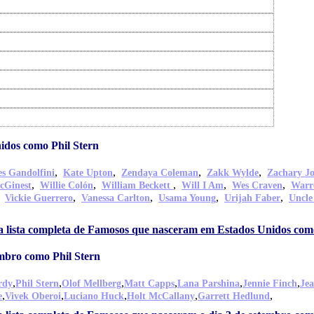
dos como Phil Stern
,
,
,
,
s Gandolfini
Kate Upton
Zendaya Coleman
Zakk Wylde
Zachary J
,
,
,
,
,
cGinest
Willie Colón
William Beckett
Will I Am
Wes Craven
Warr
,
,
,
,
,
Vickie Guerrero
Vanessa Carlton
Usama Young
Urijah Faber
Uncle
a lista completa de Famosos que nasceram em Estados Unidos como
mbro como Phil Stern
,
,
,
,
,
,
rdy
Phil Stern
Olof Mellberg
Matt Capps
Lana Parshina
Jennie Finch
Jea
,
,
,
,
,
e
Vivek Oberoi
Luciano Huck
Holt McCallany
Garrett Hedlund