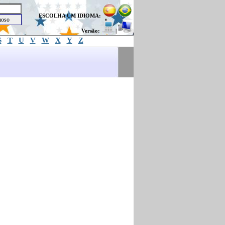
ESCOLHA UM IDIOMA:
Versão:
|
S
T
U
V
W
X
Y
Z