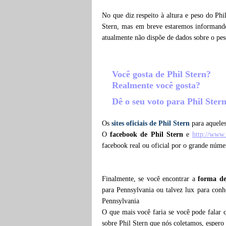
No que diz respeito à altura e peso do Phi
Stern, mas em breve estaremos informando,
atualmente não dispõe de dados sobre o pe
Você gosta de Phil Stern?
Realmente você gosta?
Dê o seu voto para Phil Ster
Os
sites oficiais de Phil Stern
para aqueles
O
facebook de Phil Stern
e
http://www
facebook real ou oficial por o grande núme
Finalmente, se você encontrar a
forma de
para Pennsylvania ou talvez lux para conh
Pennsylvania
O que mais você faria se você pode falar c
sobre Phil Stern que nós coletamos, esper