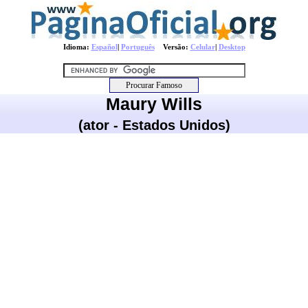
Idioma:
Español
|
Português
Versão:
Celular
|
Desktop
Maury Wills
(ator - Estados Unidos)