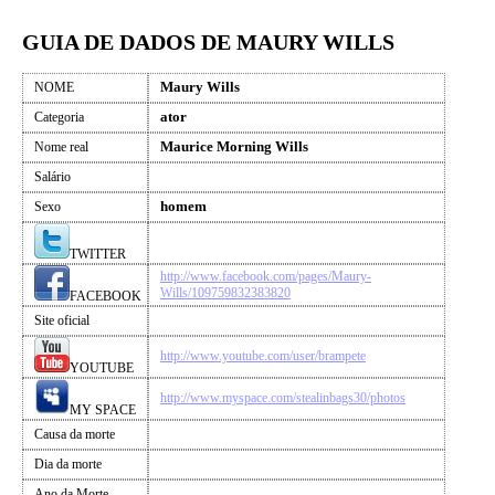
GUIA DE DADOS DE MAURY WILLS
Maury Wills
NOME
ator
Categoria
Maurice Morning Wills
Nome real
Salário
homem
Sexo
TWITTER
http://www.facebook.com/pages/Maury-
Wills/109759832383820
FACEBOOK
Site oficial
http://www.youtube.com/user/brampete
YOUTUBE
http://www.myspace.com/stealinbags30/photos
MY SPACE
Causa da morte
Dia da morte
Ano da Morte