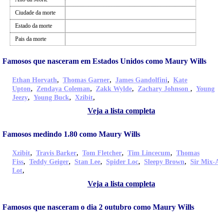
Ciudade da morte
Estado da morte
Pais da morte
Famosos que nasceram em Estados Unidos como Maury Wills
,
,
,
Ethan Horvath
Thomas Garner
James Gandolfini
Kate
,
,
,
,
Upton
Zendaya Coleman
Zakk Wylde
Zachary Johnson
Young
,
,
,
Jeezy
Young Buck
Xzibit
Veja a lista completa
Famosos medindo 1.80 como Maury Wills
,
,
,
,
Xzibit
Travis Barker
Tom Fletcher
Tim Lincecum
Thomas
,
,
,
,
,
Fiss
Teddy Geiger
Stan Lee
Spider Loc
Sleepy Brown
Sir Mix-
,
Lot
Veja a lista completa
Famosos que nasceram o dia 2 outubro como Maury Wills