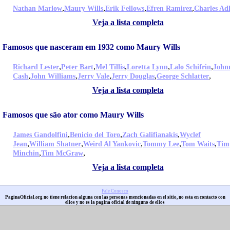
,
,
,
,
Nathan Marlow
Maury Wills
Erik Fellows
Efren Ramirez
Charles Ad
Veja a lista completa
Famosos que nasceram em 1932 como Maury Wills
,
,
,
,
,
Richard Lester
Peter Bart
Mel Tillis
Loretta Lynn
Lalo Schifrin
John
,
,
,
,
,
Cash
John Williams
Jerry Vale
Jerry Douglas
George Schlatter
Veja a lista completa
Famosos que são ator como Maury Wills
,
,
,
James Gandolfini
Benicio del Toro
Zach Galifianakis
Wyclef
,
,
,
,
,
Jean
William Shatner
Weird Al Yankovic
Tommy Lee
Tom Waits
Tim
,
,
Minchin
Tim McGraw
Veja a lista completa
Fale Conosco
PaginaOficial.org no tiene relacion alguna con las personas mencionadas en el sitio, no esta en contacto con
ellos y no es la pagina oficial de ninguno de ellos