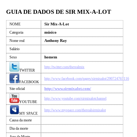
GUIA DE DADOS DE SIR MIX-A-LOT
Sir Mix-A-Lot
NOME
músico
Categoria
Anthony Ray
Nome real
Salário
homem
Sexo
http://twitter.com/therealmix
TWITTER
http://www.facebook.com/pages/sirmixalot/290724767116
FACEBOOK
http://www.sirmixalot.com/
Site oficial
http://www.youtube.com/sirmixalotchannel
YOUTUBE
http://www.myspace.com/therealsirmixalot
MY SPACE
Causa da morte
Dia da morte
Ano da Morte