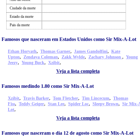
Ciudade da morte
Estado da morte
Pais da morte
Famosos que nasceram em Estados Unidos como Sir Mix-A-Lot
,
,
,
Ethan Horvath
Thomas Garner
James Gandolfini
Kate
,
,
,
,
Upton
Zendaya Coleman
Zakk Wylde
Zachary Johnson
Young
,
,
,
Jeezy
Young Buck
Xzibit
Veja a lista completa
Famosos medindo 1.80 como Sir Mix-A-Lot
,
,
,
,
Xzibit
Travis Barker
Tom Fletcher
Tim Lincecum
Thomas
,
,
,
,
,
Fiss
Teddy Geiger
Stan Lee
Spider Loc
Sleepy Brown
Sir Mix-
,
Lot
Veja a lista completa
Famosos que nasceram o dia 12 de agosto como Sir Mix-A-Lot