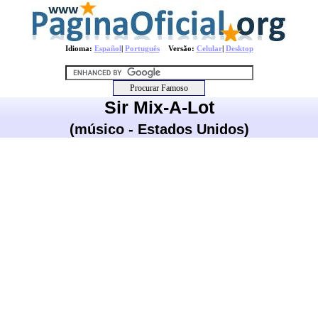
Idioma:
Español
|
Português
Versão:
Celular
|
Desktop
Sir Mix-A-Lot
(músico - Estados Unidos)