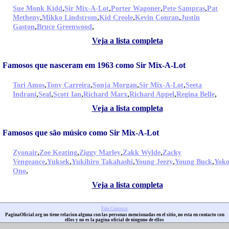
,
,
,
,
Sue Monk Kidd
Sir Mix-A-Lot
Porter Wagoner
Pete Sampras
Pat
,
,
,
,
Metheny
Mikko Lindstrom
Kid Creole
Kevin Conran
Justin
,
,
Gaston
Bruce Greenwood
Veja a lista completa
Famosos que nasceram em 1963 como Sir Mix-A-Lot
,
,
,
,
Tori Amos
Tony Carreira
Sonja Morgan
Sir Mix-A-Lot
Seeta
,
,
,
,
,
,
Indrani
Seal
Scott Ian
Richard Marx
Richard Appel
Regina Belle
Veja a lista completa
Famosos que são músico como Sir Mix-A-Lot
,
,
,
,
Zyonair
Zoe Keating
Ziggy Marley
Zakk Wylde
Zacky
,
,
,
,
,
Vengeance
Yuksek
Yukihiro Takahashi
Young Jeezy
Young Buck
Yok
,
Ono
Veja a lista completa
Fale Conosco
PaginaOficial.org no tiene relacion alguna con las personas mencionadas en el sitio, no esta en contacto con
ellos y no es la pagina oficial de ninguno de ellos