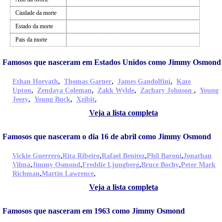
Ciudade da morte
Estado da morte
Pais da morte
Famosos que nasceram em Estados Unidos como Jimmy Osmond
,
,
,
Ethan Horvath
Thomas Garner
James Gandolfini
Kate
,
,
,
,
Upton
Zendaya Coleman
Zakk Wylde
Zachary Johnson
Young
,
,
,
Jeezy
Young Buck
Xzibit
Veja a lista completa
Famosos que nasceram o dia 16 de abril como Jimmy Osmond
,
,
,
,
Vickie Guerrero
Rita Ribeiro
Rafael Benitez
Phil Baroni
Jonathan
,
,
,
,
Vilma
Jimmy Osmond
Freddie Ljungberg
Bruce Bochy
Peter Mark
,
,
Richman
Martin Lawrence
Veja a lista completa
Famosos que nasceram em 1963 como Jimmy Osmond