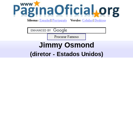
Idioma:
Español
|
Português
Versão:
Celular
|
Desktop
Jimmy Osmond
(diretor - Estados Unidos)