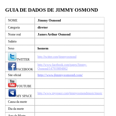
GUIA DE DADOS DE JIMMY OSMOND
Jimmy Osmond
NOME
diretor
Categoria
James Arthur Osmond
Nome real
Salário
homem
Sexo
http://twitter.com/jimmyosmond
TWITTER
http://www.facebook.com/pages/Jimmy-
Osmond/147919894862
FACEBOOK
http://www.jimmyosmond.com/
Site oficial
YOUTUBE
http://www.myspace.com/jimmyosmondmusic/music
MY SPACE
Causa da morte
Dia da morte
Ano da Morte