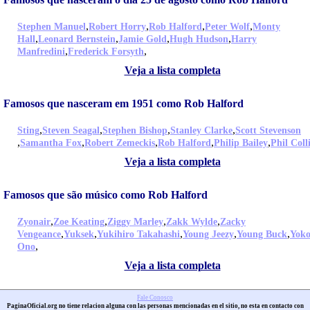
,
,
,
,
Stephen Manuel
Robert Horry
Rob Halford
Peter Wolf
Monty
,
,
,
,
Hall
Leonard Bernstein
Jamie Gold
Hugh Hudson
Harry
,
,
Manfredini
Frederick Forsyth
Veja a lista completa
Famosos que nasceram em 1951 como Rob Halford
,
,
,
,
Sting
Steven Seagal
Stephen Bishop
Stanley Clarke
Scott Stevenson
,
,
,
,
,
Samantha Fox
Robert Zemeckis
Rob Halford
Philip Bailey
Phil Coll
Veja a lista completa
Famosos que são músico como Rob Halford
,
,
,
,
Zyonair
Zoe Keating
Ziggy Marley
Zakk Wylde
Zacky
,
,
,
,
,
Vengeance
Yuksek
Yukihiro Takahashi
Young Jeezy
Young Buck
Yok
,
Ono
Veja a lista completa
Fale Conosco
PaginaOficial.org no tiene relacion alguna con las personas mencionadas en el sitio, no esta en contacto con