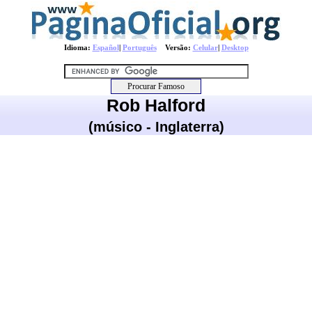
Idioma:
Español
|
Português
Versão:
Celular
|
Desktop
Rob Halford
(músico - Inglaterra)