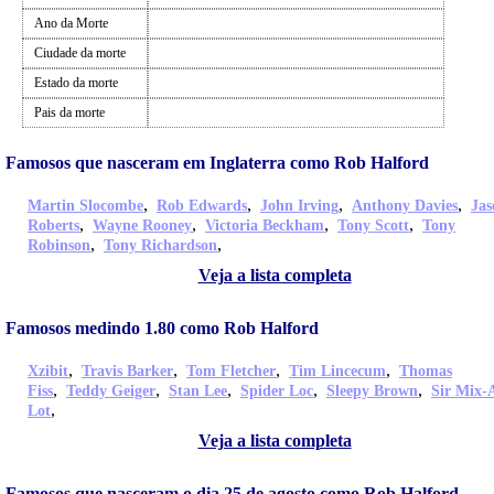
Ano da Morte
Ciudade da morte
Estado da morte
Pais da morte
Famosos que nasceram em Inglaterra como Rob Halford
,
,
,
,
Martin Slocombe
Rob Edwards
John Irving
Anthony Davies
Jas
,
,
,
,
Roberts
Wayne Rooney
Victoria Beckham
Tony Scott
Tony
,
,
Robinson
Tony Richardson
Veja a lista completa
Famosos medindo 1.80 como Rob Halford
,
,
,
,
Xzibit
Travis Barker
Tom Fletcher
Tim Lincecum
Thomas
,
,
,
,
,
Fiss
Teddy Geiger
Stan Lee
Spider Loc
Sleepy Brown
Sir Mix-
,
Lot
Veja a lista completa
Famosos que nasceram o dia 25 de agosto como Rob Halford