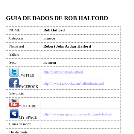
GUIA DE DADOS DE ROB HALFORD
Rob Halford
NOME
músico
Categoria
Robert John Arthur Halford
Nome real
Salário
homem
Sexo
http://twitter.com/robhalford
TWITTER
http://www.facebook.com/halfordmetalgod
FACEBOOK
Site oficial
YOUTUBE
http://www.myspace.com/everything/rob-halford
MY SPACE
Causa da morte
Dia da morte