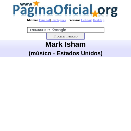
Idioma:
Español
|
Português
Versão:
Celular
|
Desktop
Mark Isham
(músico - Estados Unidos)