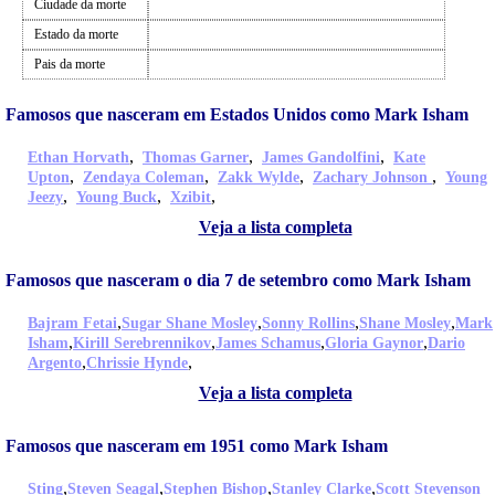
Ciudade da morte
Estado da morte
Pais da morte
Famosos que nasceram em Estados Unidos como Mark Isham
,
,
,
Ethan Horvath
Thomas Garner
James Gandolfini
Kate
,
,
,
,
Upton
Zendaya Coleman
Zakk Wylde
Zachary Johnson
Young
,
,
,
Jeezy
Young Buck
Xzibit
Veja a lista completa
Famosos que nasceram o dia 7 de setembro como Mark Isham
,
,
,
,
Bajram Fetai
Sugar Shane Mosley
Sonny Rollins
Shane Mosley
Mark
,
,
,
,
Isham
Kirill Serebrennikov
James Schamus
Gloria Gaynor
Dario
,
,
Argento
Chrissie Hynde
Veja a lista completa
Famosos que nasceram em 1951 como Mark Isham
,
,
,
,
Sting
Steven Seagal
Stephen Bishop
Stanley Clarke
Scott Stevenson