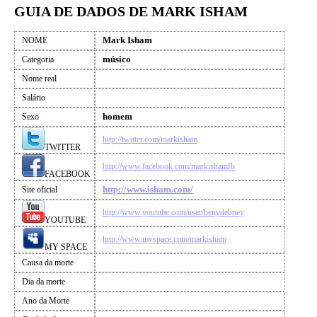
GUIA DE DADOS DE MARK ISHAM
Mark Isham
NOME
músico
Categoria
Nome real
Salário
homem
Sexo
http://twitter.com/markisham
TWITTER
http://www.facebook.com/markishamfb
FACEBOOK
http://www.isham.com/
Site oficial
http://www.youtube.com/user/benydebney
YOUTUBE
http://www.myspace.com/markisham
MY SPACE
Causa da morte
Dia da morte
Ano da Morte