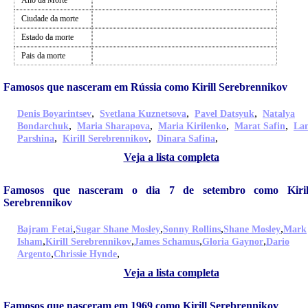
Ano da Morte
Ciudade da morte
Estado da morte
Pais da morte
Famosos que nasceram em Rússia como Kirill Serebrennikov
,
,
,
Denis Boyarintsev
Svetlana Kuznetsova
Pavel Datsyuk
Natalya
,
,
,
,
Bondarchuk
Maria Sharapova
Maria Kirilenko
Marat Safin
La
,
,
,
Parshina
Kirill Serebrennikov
Dinara Safina
Veja a lista completa
Famosos que nasceram o dia 7 de setembro como Kiril
Serebrennikov
,
,
,
,
Bajram Fetai
Sugar Shane Mosley
Sonny Rollins
Shane Mosley
Mark
,
,
,
,
Isham
Kirill Serebrennikov
James Schamus
Gloria Gaynor
Dario
,
,
Argento
Chrissie Hynde
Veja a lista completa
Famosos que nasceram em 1969 como Kirill Serebrennikov