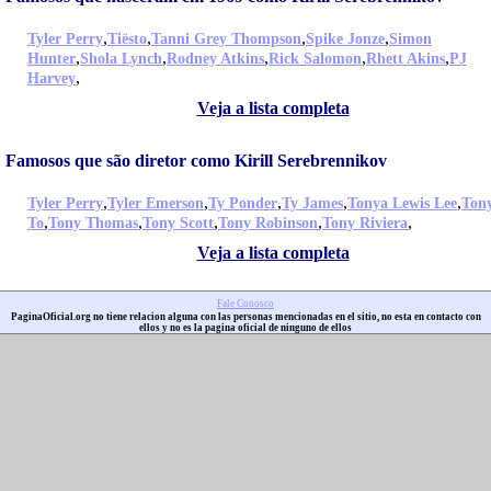
,
,
,
,
Tyler Perry
Tiësto
Tanni Grey Thompson
Spike Jonze
Simon
,
,
,
,
,
Hunter
Shola Lynch
Rodney Atkins
Rick Salomon
Rhett Akins
PJ
,
Harvey
Veja a lista completa
Famosos que são diretor como Kirill Serebrennikov
,
,
,
,
,
Tyler Perry
Tyler Emerson
Ty Ponder
Ty James
Tonya Lewis Lee
Ton
,
,
,
,
,
To
Tony Thomas
Tony Scott
Tony Robinson
Tony Riviera
Veja a lista completa
Fale Conosco
PaginaOficial.org no tiene relacion alguna con las personas mencionadas en el sitio, no esta en contacto con
ellos y no es la pagina oficial de ninguno de ellos