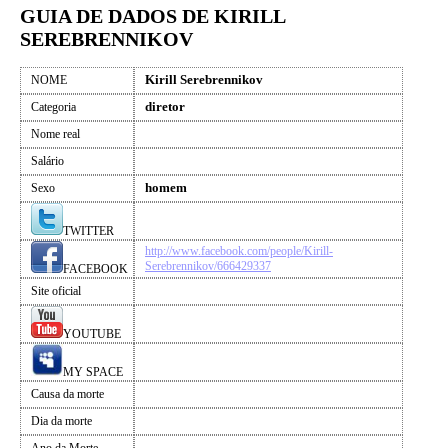
GUIA DE DADOS DE KIRILL
SEREBRENNIKOV
Kirill Serebrennikov
NOME
diretor
Categoria
Nome real
Salário
homem
Sexo
TWITTER
http://www.facebook.com/people/Kirill-
Serebrennikov/666429337
FACEBOOK
Site oficial
YOUTUBE
MY SPACE
Causa da morte
Dia da morte