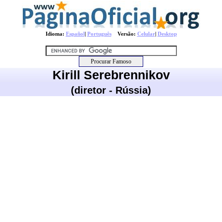
Idioma:
Español
|
Português
Versão:
Celular
|
Desktop
Kirill Serebrennikov
(diretor - Rússia)