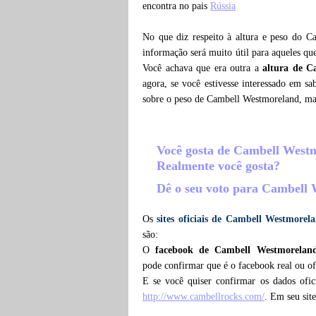
encontra no pais
Rússia
No que diz respeito à altura e peso do 
informação será muito útil para aqueles q
Você achava que era outra a
altura de C
agora, se você estivesse interessado em s
sobre o peso de Cambell Westmoreland, m
Você gosta de Cambell Wes
Realmente você gosta?
Dê o seu voto para Cambell
Os
sites oficiais de Cambell Westmorel
são:
O
facebook de Cambell Westmorelan
pode confirmar que é o facebook real ou o
E se você quiser confirmar os dados ofi
http://www.cambellrocks.com/
. Em seu sit