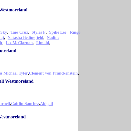
 Westmoreland
,
,
,
,
 Sky
Taio Cruz
Styles P
Spike Lee
Ringo
,
,
naj
Natasha Bedingfield
Nadine
,
,
,
it
Liz McClarnon
Limahl
moreland
,
,
s Michael Tyler
Clement von Franckenstein
ell Westmoreland
,
,
urnell
Caitlin Sanchez
Abigail
Westmoreland