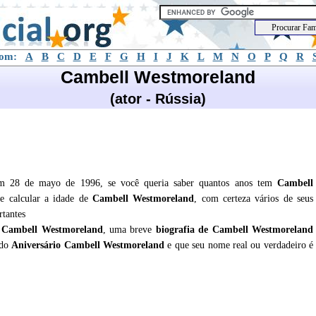
com:
A
B
C
D
E
F
G
H
I
J
K
L
M
N
O
P
Q
R
Cambell Westmoreland
(ator - Rússia)
em 28 de mayo de 1996, se você queria saber quantos anos tem
Cambell
e calcular a idade de
Cambell Westmoreland
, com certeza vários de seus
rtantes
e
Cambell Westmoreland
, uma breve
biografia de
Cambell Westmoreland
 do
Aniversário Cambell Westmoreland
e que seu nome real ou verdadeiro é