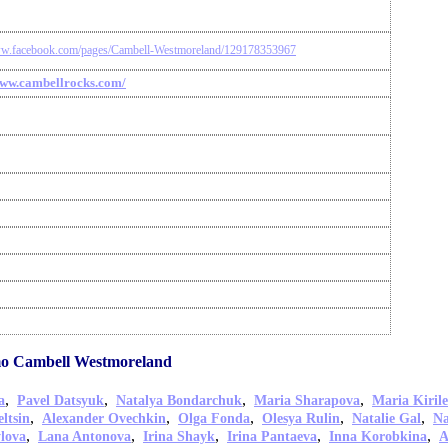
ww.facebook.com/pages/Cambell-Westmoreland/129178353967
www.cambellrocks.com/
mo Cambell Westmoreland
,
,
,
,
a
Pavel Datsyuk
Natalya Bondarchuk
Maria Sharapova
Maria Kiril
,
,
,
,
,
eltsin
Alexander Ovechkin
Olga Fonda
Olesya Rulin
Natalie Gal
Na
,
,
,
,
,
ylova
Lana Antonova
Irina Shayk
Irina Pantaeva
Inna Korobkina
A