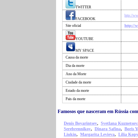
TWITTER
http://w
FACEBOOK
http://
Site oficial
YOUTUBE
MY SPACE
Causa da morte
Dia da morte
Ano da Morte
Ciudade da morte
Estado da morte
Pais da morte
Famosos que nasceram em Rússia co
,
Denis Boyarintsev
Svetlana Kuznetsov
,
,
Serebrennikov
Dinara Safina
Boris Y
,
,
Liukin
Margarita Levieva
Lilia Kop