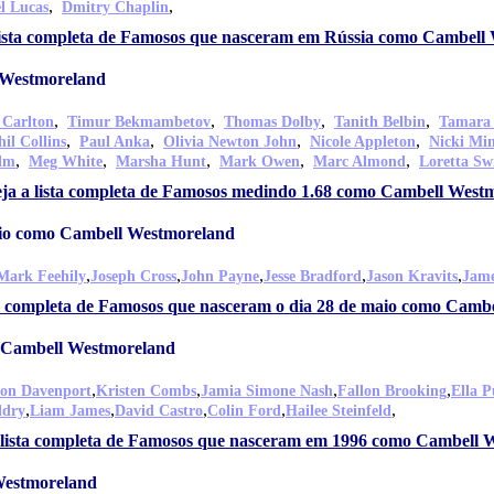
,
,
l Lucas
Dmitry Chaplin
lista completa de Famosos que nasceram em Rússia como Cambell
 Westmoreland
,
,
,
,
 Carlton
Timur Bekmambetov
Thomas Dolby
Tanith Belbin
Tamara
,
,
,
,
hil Collins
Paul Anka
Olivia Newton John
Nicole Appleton
Nicki Mi
,
,
,
,
,
olm
Meg White
Marsha Hunt
Mark Owen
Marc Almond
Loretta Sw
ja a lista completa de Famosos medindo 1.68 como Cambell West
aio como Cambell Westmoreland
,
,
,
,
,
Mark Feehily
Joseph Cross
John Payne
Jesse Bradford
Jason Kravits
Jame
ta completa de Famosos que nasceram o dia 28 de maio como Camb
 Cambell Westmoreland
,
,
,
,
on Davenport
Kristen Combs
Jamia Simone Nash
Fallon Brooking
Ella P
,
,
,
,
,
ldry
Liam James
David Castro
Colin Ford
Hailee Steinfeld
 lista completa de Famosos que nasceram em 1996 como Cambell 
Westmoreland