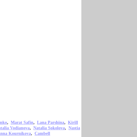
,
,
,
enko
Marat Safin
Lana Parshina
Kirill
,
,
talia Vodianova
Natalia Sokolova
Nastia
,
nna Kournikova
Cambell