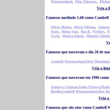
,
,
Westmoreland
Oleg Taktarov
Michae
Veja a 
Famosos medindo 1.68 como Cambell
,
,
Oliver Makor
Hervé Ndjana
Vanessa
,
,
,
,
Starr
Ringo Star
Raz B
Prodigy
P
,
,
Coyle
Monica Irimia
Melanie Chish
Ve
Famosos que nasceram o dia 28 de m
,
,
Cambell Westmoreland
Nick Manning
Veja a lis
Famosos que nasceram em 1996 como
,
,
Zendaya Coleman
Sasha Pieterse
Madis
,
,
Breslin
Cambell Westmoreland
Max Ba
Veja a
Famosos que são ator como Cambell 