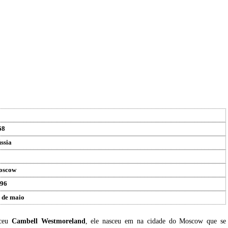
68
ssia
oscow
96
 de maio
sceu
Cambell Westmoreland
, ele nasceu em na cidade do Moscow que se