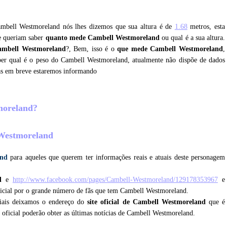
Cambell Westmoreland nós lhes dizemos que sua altura é de
1.68
metros, esta
ue queriam saber
quanto mede Cambell Westmoreland
ou qual é a sua altura.
ambell Westmoreland
?, Bem, isso é o
que mede Cambell Westmoreland
,
aber qual é o peso do Cambell Westmoreland, atualmente não dispõe de dados
as em breve estaremos informando
tmoreland?
 Westmoreland
and
para aqueles que querem ter informações reais e atuais deste personagem
d
e
http://www.facebook.com/pages/Cambell-Westmoreland/129178353967
e
ficial por o grande número de fãs que tem Cambell Westmoreland.
ciais deixamos o endereço do
site oficial de Cambell Westmoreland
que é
e oficial poderão obter as últimas notícias de Cambell Westmoreland.