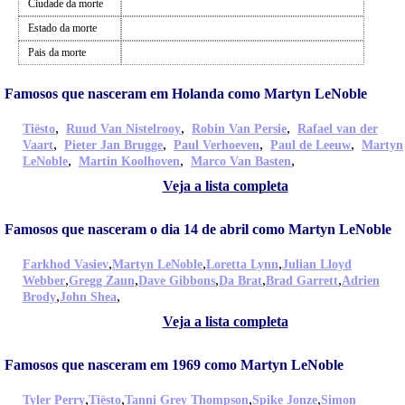
Ciudade da morte
Estado da morte
Pais da morte
Famosos que nasceram em Holanda como Martyn LeNoble
,
,
,
Tiësto
Ruud Van Nistelrooy
Robin Van Persie
Rafael van der
,
,
,
,
Vaart
Pieter Jan Brugge
Paul Verhoeven
Paul de Leeuw
Martyn
,
,
,
LeNoble
Martin Koolhoven
Marco Van Basten
Veja a lista completa
Famosos que nasceram o dia 14 de abril como Martyn LeNoble
,
,
,
Farkhod Vasiev
Martyn LeNoble
Loretta Lynn
Julian Lloyd
,
,
,
,
,
Webber
Gregg Zaun
Dave Gibbons
Da Brat
Brad Garrett
Adrien
,
,
Brody
John Shea
Veja a lista completa
Famosos que nasceram em 1969 como Martyn LeNoble
,
,
,
,
Tyler Perry
Tiësto
Tanni Grey Thompson
Spike Jonze
Simon