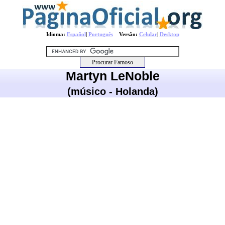
Idioma:
Español
|
Português
Versão:
Celular
|
Desktop
Martyn LeNoble
(músico - Holanda)