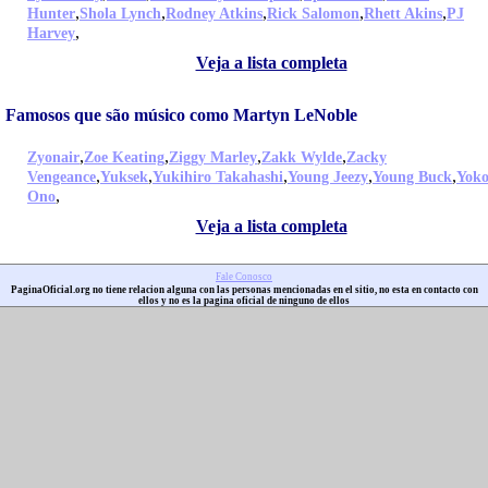
,
,
,
,
,
Hunter
Shola Lynch
Rodney Atkins
Rick Salomon
Rhett Akins
PJ
,
Harvey
Veja a lista completa
Famosos que são músico como Martyn LeNoble
,
,
,
,
Zyonair
Zoe Keating
Ziggy Marley
Zakk Wylde
Zacky
,
,
,
,
,
Vengeance
Yuksek
Yukihiro Takahashi
Young Jeezy
Young Buck
Yok
,
Ono
Veja a lista completa
Fale Conosco
PaginaOficial.org no tiene relacion alguna con las personas mencionadas en el sitio, no esta en contacto con
ellos y no es la pagina oficial de ninguno de ellos