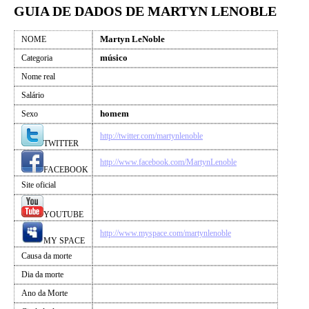
GUIA DE DADOS DE MARTYN LENOBLE
Martyn LeNoble
NOME
músico
Categoria
Nome real
Salário
homem
Sexo
http://twitter.com/martynlenoble
TWITTER
http://www.facebook.com/MartynLenoble
FACEBOOK
Site oficial
YOUTUBE
http://www.myspace.com/martynlenoble
MY SPACE
Causa da morte
Dia da morte
Ano da Morte