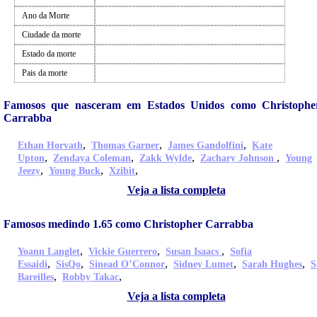
Ano da Morte
Ciudade da morte
Estado da morte
Pais da morte
Famosos que nasceram em Estados Unidos como Christophe
Carrabba
,
,
,
Ethan Horvath
Thomas Garner
James Gandolfini
Kate
,
,
,
,
Upton
Zendaya Coleman
Zakk Wylde
Zachary Johnson
Young
,
,
,
Jeezy
Young Buck
Xzibit
Veja a lista completa
Famosos medindo 1.65 como Christopher Carrabba
,
,
,
Yoann Langlet
Vickie Guerrero
Susan Isaacs
Sofia
,
,
,
,
,
Essaidi
SisQo
Sinead O’Connor
Sidney Lumet
Sarah Hughes
S
,
,
Bareilles
Robby Takac
Veja a lista completa