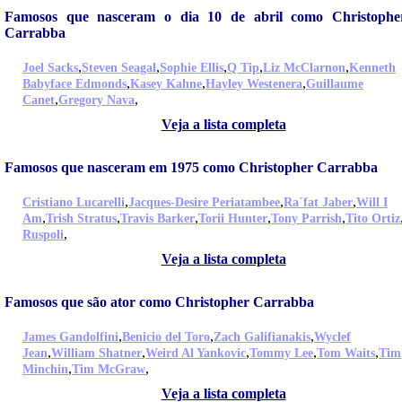
Famosos que nasceram o dia 10 de abril como Christophe
Carrabba
,
,
,
,
,
Joel Sacks
Steven Seagal
Sophie Ellis
Q Tip
Liz McClarnon
Kenneth
,
,
,
Babyface Edmonds
Kasey Kahne
Hayley Westenera
Guillaume
,
,
Canet
Gregory Nava
Veja a lista completa
Famosos que nasceram em 1975 como Christopher Carrabba
,
,
,
Cristiano Lucarelli
Jacques-Desire Periatambee
Ra´fat Jaber
Will I
,
,
,
,
,
Am
Trish Stratus
Travis Barker
Torii Hunter
Tony Parrish
Tito Ortiz
,
Ruspoli
Veja a lista completa
Famosos que são ator como Christopher Carrabba
,
,
,
James Gandolfini
Benicio del Toro
Zach Galifianakis
Wyclef
,
,
,
,
,
Jean
William Shatner
Weird Al Yankovic
Tommy Lee
Tom Waits
Tim
,
,
Minchin
Tim McGraw
Veja a lista completa