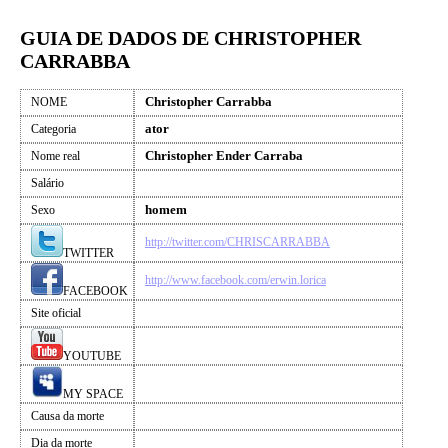
GUIA DE DADOS DE CHRISTOPHER
CARRABBA
Christopher Carrabba
NOME
ator
Categoria
Christopher Ender Carraba
Nome real
Salário
homem
Sexo
http://twitter.com/CHRISCARRABBA
TWITTER
http://www.facebook.com/erwin.lorica
FACEBOOK
Site oficial
YOUTUBE
MY SPACE
Causa da morte
Dia da morte