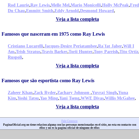
,
,
,
,
,
Rod Laurie
Ray Lewis
Melle Mel
Mario Monicelli
Holly McPeak
Fred
,
,
,
,
Du Chau
Emmitt Smith
Eddy Arnold
Desmond Howard
Veja a lista completa
Famosos que nasceram em 1975 como Ray Lewis
,
,
,
Cristiano Lucarelli
Jacques-Desire Periatambee
Ra´fat Jaber
Will I
,
,
,
,
,
Am
Trish Stratus
Travis Barker
Torii Hunter
Tony Parrish
Tito Ortiz
,
Ruspoli
Veja a lista completa
Famosos que são esportista como Ray Lewis
,
,
,
,
Zaheer Khan
Zack Ryder
Zachary Johnson
Yuvraj Singh
Yuna
,
,
,
,
,
,
Kim
Yoshi Tatsu
Yao Ming
Yani Tseng
WWE Divas
Willis McGahee
Veja a lista completa
Fale Conosco
PaginaOficial.org no tiene relacion alguna con las personas mencionadas en el sitio, no esta en contacto con
ellos y no es la pagina oficial de ninguno de ellos