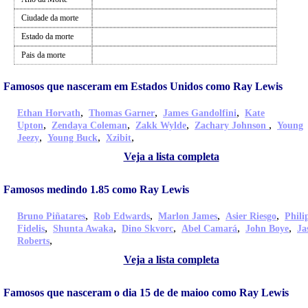
Ciudade da morte
Estado da morte
Pais da morte
Famosos que nasceram em Estados Unidos como Ray Lewis
,
,
,
Ethan Horvath
Thomas Garner
James Gandolfini
Kate
,
,
,
,
Upton
Zendaya Coleman
Zakk Wylde
Zachary Johnson
Young
,
,
,
Jeezy
Young Buck
Xzibit
Veja a lista completa
Famosos medindo 1.85 como Ray Lewis
,
,
,
,
Bruno Piñatares
Rob Edwards
Marlon James
Asier Riesgo
Phili
,
,
,
,
,
Fidelis
Shunta Awaka
Dino Skvorc
Abel Camará
John Boye
Ja
,
Roberts
Veja a lista completa
Famosos que nasceram o dia 15 de de maioo como Ray Lewis