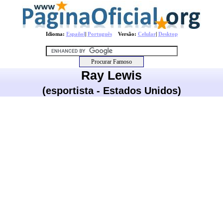
Idioma:
Español
|
Português
Versão:
Celular
|
Desktop
Ray Lewis
(esportista - Estados Unidos)