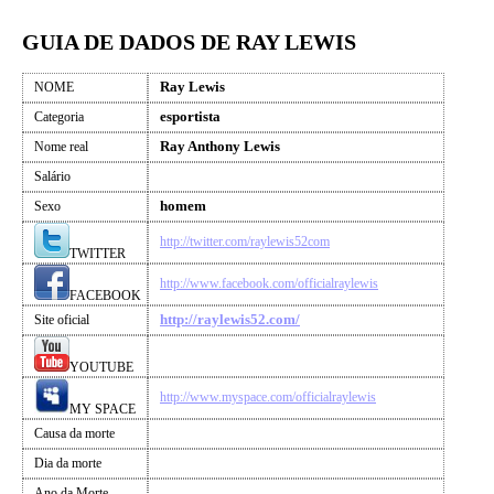
GUIA DE DADOS DE RAY LEWIS
Ray Lewis
NOME
esportista
Categoria
Ray Anthony Lewis
Nome real
Salário
homem
Sexo
http://twitter.com/raylewis52com
TWITTER
http://www.facebook.com/officialraylewis
FACEBOOK
http://raylewis52.com/
Site oficial
YOUTUBE
http://www.myspace.com/officialraylewis
MY SPACE
Causa da morte
Dia da morte
Ano da Morte