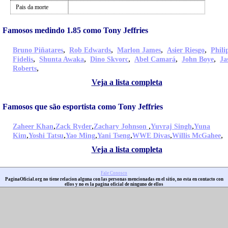
Pais da morte
Famosos medindo 1.85 como Tony Jeffries
,
,
,
,
Bruno Piñatares
Rob Edwards
Marlon James
Asier Riesgo
Phili
,
,
,
,
,
Fidelis
Shunta Awaka
Dino Skvorc
Abel Camará
John Boye
Ja
,
Roberts
Veja a lista completa
Famosos que são esportista como Tony Jeffries
,
,
,
,
Zaheer Khan
Zack Ryder
Zachary Johnson
Yuvraj Singh
Yuna
,
,
,
,
,
,
Kim
Yoshi Tatsu
Yao Ming
Yani Tseng
WWE Divas
Willis McGahee
Veja a lista completa
Fale Conosco
PaginaOficial.org no tiene relacion alguna con las personas mencionadas en el sitio, no esta en contacto con
ellos y no es la pagina oficial de ninguno de ellos