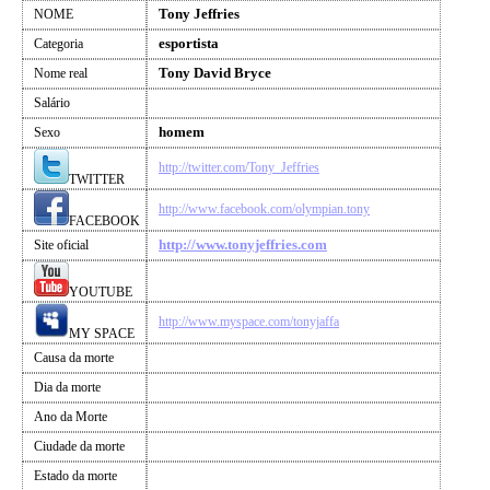
Tony Jeffries
NOME
esportista
Categoria
Tony David Bryce
Nome real
Salário
homem
Sexo
http://twitter.com/Tony_Jeffries
TWITTER
http://www.facebook.com/olympian.tony
FACEBOOK
http://www.tonyjeffries.com
Site oficial
YOUTUBE
http://www.myspace.com/tonyjaffa
MY SPACE
Causa da morte
Dia da morte
Ano da Morte
Ciudade da morte
Estado da morte