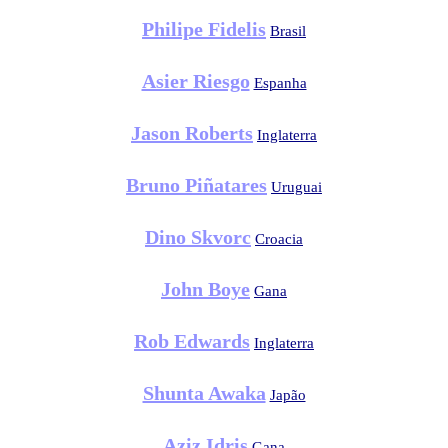
Philipe Fidelis
Brasil
Asier Riesgo
Espanha
Jason Roberts
Inglaterra
Bruno Piñatares
Uruguai
Dino Skvorc
Croacia
John Boye
Gana
Rob Edwards
Inglaterra
Shunta Awaka
Japão
Aziz Idris
Gana