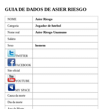
GUIA DE DADOS DE ASIER RIESGO
Asier Riesgo
NOME
Jogador de futebol
Categoria
Asier Riesgo Unamuno
Nome real
Salário
homem
Sexo
TWITTER
FACEBOOK
Site oficial
YOUTUBE
MY SPACE
Causa da morte
Dia da morte
Ano da Morte