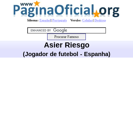
Idioma:
Español
|
Português
Versão:
Celular
|
Desktop
Asier Riesgo
(Jogador de futebol - Espanha)