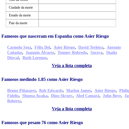
Ciudade da morte
Estado da morte
Pais da morte
Famosos que nasceram em Espanha como Asier Riesgo
,
,
,
,
Carmelo Sota
Félix Del
Asier Riesgo
David Terleira
Antonio
,
,
,
,
Cañadas
Joaquín Álvarez
Tommy Robredo
Soraya
Shaila
,
,
Dúrcal
Ruth Lorenzo
Veja a lista completa
Famosos medindo 1.85 como Asier Riesgo
,
,
,
,
Bruno Piñatares
Rob Edwards
Marlon James
Asier Riesgo
Phili
,
,
,
,
,
Fidelis
Shunta Awaka
Dino Skvorc
Abel Camará
John Boye
Ja
,
Roberts
Veja a lista completa
Famosos que pesam 76 como Asier Riesgo