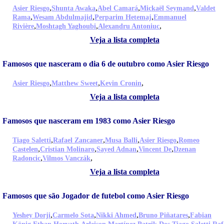
,
,
,
,
Asier Riesgo
Shunta Awaka
Abel Camará
Mickaël Seymand
Valdet
,
,
,
Rama
Wesam Abdulmajid
Perparim Hetemaj
Emmanuel
,
,
,
Rivière
Moshtagh Yaghoubi
Alexandru Antoniuc
Veja a lista completa
Famosos que nasceram o dia 6 de outubro como Asier Riesgo
,
,
,
Asier Riesgo
Matthew Sweet
Kevin Cronin
Veja a lista completa
Famosos que nasceram em 1983 como Asier Riesgo
,
,
,
,
Tiago Saletti
Rafael Zancaner
Musa Balli
Asier Riesgo
Romeo
,
,
,
,
Castelen
Cristian Molinaro
Sayed Adnan
Vincent De
Dzenan
,
,
Radoncic
Vilmos Vanczák
Veja a lista completa
Famosos que são Jogador de futebol como Asier Riesgo
,
,
,
,
Yeshey Dorji
Carmelo Sota
Nikki Ahmed
Bruno Piñatares
Fabian
,
,
,
,
,