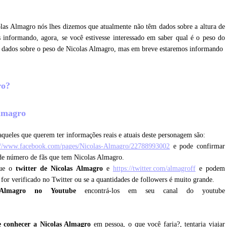
olas Almagro nós lhes dizemos que atualmente não têm dados sobre a altura de
informando, agora, se você estivesse interessado em saber qual é o peso do
e dados sobre o peso de Nicolas Almagro, mas em breve estaremos informando
ro?
Almagro
queles que querem ter informações reais e atuais deste personagem são:
://www.facebook.com/pages/Nicolas-Almagro/22788993002
e pode confirmar
nde número de fãs que tem Nicolas Almagro.
que o
twitter de Nicolas Almagro
e
https://twitter.com/almagroff
e podem
e for verificado no Twitter ou se a quantidades de followers é muito grande.
 Almagro no Youtube
encontrá-los em seu canal do youtube
 conhecer a Nicolas Almagro
em pessoa, o que você faria?, tentaria viajar