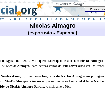
com:
A
B
C
D
E
F
G
H
I
J
K
L
M
N
O
P
Q
R
Nicolas Almagro
(esportista - Espanha)
1 de Agosto de 1985, se você queria saber quantos anos tem
Nicolas Almagro
,
de de
Nicolas Almagro
, com certeza vários de seus aniversários vai lhe trazer
e
Nicolas Almagro
, uma breve
biografia de
Nicolas Almagro
em portugues
rio Nicolás Almagro Sánchez
e que seu nome real ou verdadeiro é
Nicolás
lido de Nicolás Almagro Sánchez
o nickname e Nico