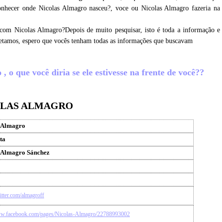
conhecer onde Nicolas Almagro nasceu?, voce ou Nicolas Almagro fazeria na
 com Nicolas Almagro?Depois de muito pesquisar, isto é toda a informação e
letamos, espero que vocês tenham todas as informações que buscavam
 o que você diria se ele estivesse na frente de você??
COLAS ALMAGRO
s Almagro
ta
 Almagro Sánchez
witter.com/almagroff
ww.facebook.com/pages/Nicolas-Almagro/22788993002