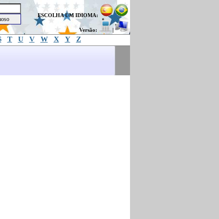
ESCOLHA UM IDIOMA:
Versão:
|
S
T
U
V
W
X
Y
Z