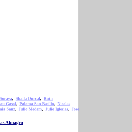
,
,
Soraya
Shaila Dúrcal
Ruth
,
,
au Gasol
Paloma San Basilio
Nicolas
,
,
,
aia Sanz
Julio Medem
Julio Iglesias
Jose
las Almagro