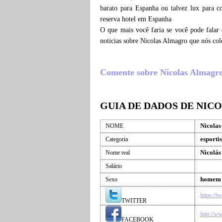
barato para Espanha ou talvez lux para 
reserva hotel em Espanha
O que mais você faria se você pode falar
noticias sobre Nicolas Almagro que nós co
Comente sobre Nicolas Almagro ,
GUIA DE DADOS DE NI
Nicola
NOME
esportis
Categoria
Nicolás
Nome real
Salário
homem
Sexo
https://t
TWITTER
http://w
FACEBOOK