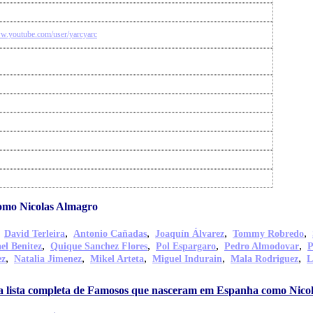
ww.youtube.com/user/yarcyarc
omo Nicolas Almagro
,
,
,
,
,
David Terleira
Antonio Cañadas
Joaquín Álvarez
Tommy Robredo
,
,
,
,
el Benitez
Quique Sanchez Flores
Pol Espargaro
Pedro Almodovar
P
,
,
,
,
,
ez
Natalia Jimenez
Mikel Arteta
Miguel Indurain
Mala Rodriguez
L
a lista completa de Famosos que nasceram em Espanha como Nico