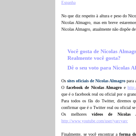
Espanha
No que diz respeito à altura e peso do Nic
Nicolas Almagro, mas em breve estaremos 
Nicolas Almagro, atualmente não dispõe d
Você gosta de Nicolas Almag
Realmente você gosta?
Dê o seu voto para Nicolas 
Os
sites oficiais de Nicolas Almagro
para a
O
facebook de Nicolas Almagro
e
http
que é o facebook real ou oficial por o gra
Para todos os fãs do Twitter, diremos 
confirmar que é o Twitter real ou oficial s
Os melhores
vídeos de Nicolas
http://www.youtube.com/user/yarcyarc
Finalmente, se você encontrar a
forma de