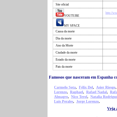
Site oficial
http://w
YOUTUBE
MY SPACE
Causa da morte
Dia da morte
Ano da Morte
Ciudade da morte
Estado da morte
Pais da morte
Famosos que nasceram em Espanha c
,
,
Carmelo Sota
Félix Del
Asier Riesgo
,
,
,
Lorenzo
Raphael
Rafael Nadal
Rafa
,
,
Almagro
Nico Terol
Natalia Rodrigu
,
,
Luis Perales
Jorge Lorenzo
Veja 