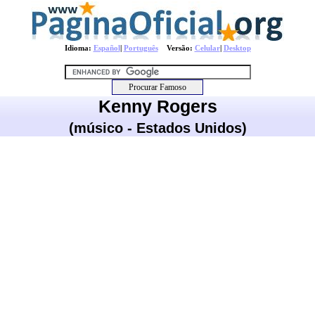
Idioma:
Español
|
Português
Versão:
Celular
|
Desktop
Kenny Rogers
(músico - Estados Unidos)