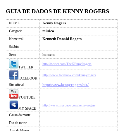
GUIA DE DADOS DE KENNY ROGERS
Kenny Rogers
NOME
músico
Categoria
Kenneth Donald Rogers
Nome real
Salário
homem
Sexo
http://twitter.com/TheKEnnyRogers
TWITTER
http://www.facebook.com/kennyrogers
FACEBOOK
http://www.kennyrogers.biz/
Site oficial
YOUTUBE
http://www.myspace.com/kennyrogers
MY SPACE
Causa da morte
Dia da morte
Ano da Morte