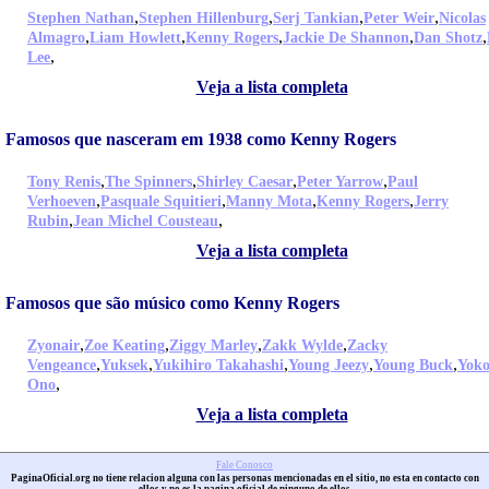
,
,
,
,
Stephen Nathan
Stephen Hillenburg
Serj Tankian
Peter Weir
Nicolas
,
,
,
,
,
Almagro
Liam Howlett
Kenny Rogers
Jackie De Shannon
Dan Shotz
,
Lee
Veja a lista completa
Famosos que nasceram em 1938 como Kenny Rogers
,
,
,
,
Tony Renis
The Spinners
Shirley Caesar
Peter Yarrow
Paul
,
,
,
,
Verhoeven
Pasquale Squitieri
Manny Mota
Kenny Rogers
Jerry
,
,
Rubin
Jean Michel Cousteau
Veja a lista completa
Famosos que são músico como Kenny Rogers
,
,
,
,
Zyonair
Zoe Keating
Ziggy Marley
Zakk Wylde
Zacky
,
,
,
,
,
Vengeance
Yuksek
Yukihiro Takahashi
Young Jeezy
Young Buck
Yok
,
Ono
Veja a lista completa
Fale Conosco
PaginaOficial.org no tiene relacion alguna con las personas mencionadas en el sitio, no esta en contacto con