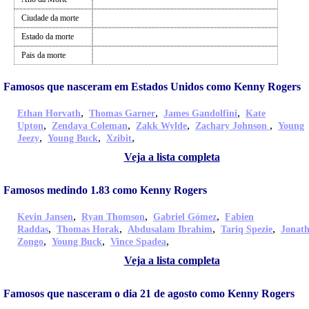
Ciudade da morte
Estado da morte
Pais da morte
Famosos que nasceram em Estados Unidos como Kenny Rogers
,
,
,
Ethan Horvath
Thomas Garner
James Gandolfini
Kate
,
,
,
,
Upton
Zendaya Coleman
Zakk Wylde
Zachary Johnson
Young
,
,
,
Jeezy
Young Buck
Xzibit
Veja a lista completa
Famosos medindo 1.83 como Kenny Rogers
,
,
,
Kevin Jansen
Ryan Thomson
Gabriel Gómez
Fabien
,
,
,
,
Raddas
Thomas Horak
Abdusalam Ibrahim
Tariq Spezie
Jonat
,
,
,
Zongo
Young Buck
Vince Spadea
Veja a lista completa
Famosos que nasceram o dia 21 de agosto como Kenny Rogers